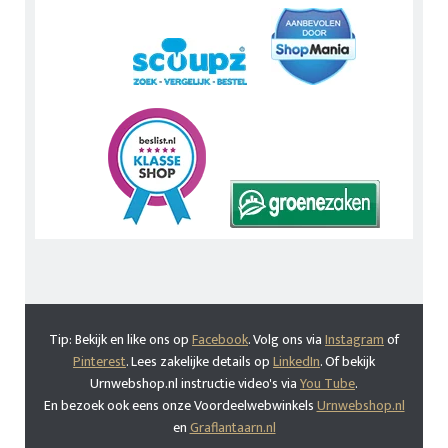
Tip: Bekijk en like ons op
Facebook
. Volg ons via
Instagram
of
Pinterest
. Lees zakelijke details op
LinkedIn
. Of bekijk
Urnwebshop.nl instructie video's via
You Tube
.
En bezoek ook eens onze Voordeelwebwinkels
Urnwebshop.nl
en
Graflantaarn.nl