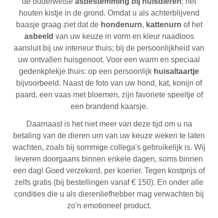
de ouderwetse
asbestemming bij huisdieren
; het
houten kistje in de grond. Omdat u als achterblijvend
baasje graag ziet dat de
hondenurn
,
kattenurn
of het
asbeeld
van uw keuze in vorm en kleur naadloos
aansluit bij uw interieur thuis; bij de persoonlijkheid van
uw ontvallen huisgenoot. Voor een warm en speciaal
gedenkplekje thuis: op een persoonlijk
huisaltaartje
bijvoorbeeld. Naast de foto van uw hond, kat, konijn of
paard, een vaas met bloemen, zijn favoriete speeltje of
een brandend kaarsje.
Daarnaast is het niet meer van deze tijd om u na
betaling van de dieren urn van uw keuze weken te laten
wachten, zoals bij sommige collega's gebruikelijk is. Wij
leveren doorgaans binnen enkele dagen, soms binnen
een dag! Goed verzekerd, per koerier. Tegen kostprijs of
zelfs gratis (bij bestellingen vanaf € 150). En onder alle
condities die u als dierenliefhebber mag verwachten bij
zo'n emotioneel product.