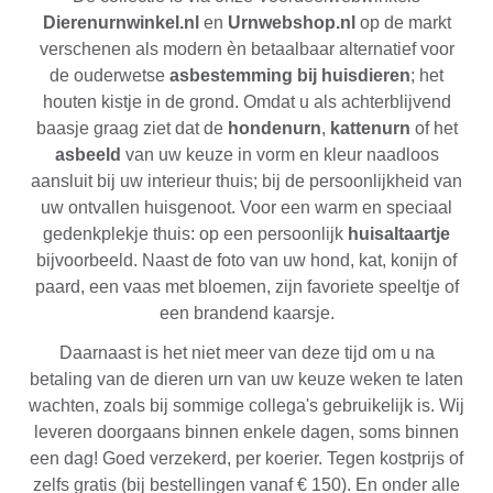
Dierenurnwinkel.nl
en
Urnwebshop.nl
op de markt
verschenen als modern èn betaalbaar alternatief voor
de ouderwetse
asbestemming bij huisdieren
; het
houten kistje in de grond. Omdat u als achterblijvend
baasje graag ziet dat de
hondenurn
,
kattenurn
of het
asbeeld
van uw keuze in vorm en kleur naadloos
aansluit bij uw interieur thuis; bij de persoonlijkheid van
uw ontvallen huisgenoot. Voor een warm en speciaal
gedenkplekje thuis: op een persoonlijk
huisaltaartje
bijvoorbeeld. Naast de foto van uw hond, kat, konijn of
paard, een vaas met bloemen, zijn favoriete speeltje of
een brandend kaarsje.
Daarnaast is het niet meer van deze tijd om u na
betaling van de dieren urn van uw keuze weken te laten
wachten, zoals bij sommige collega's gebruikelijk is. Wij
leveren doorgaans binnen enkele dagen, soms binnen
een dag! Goed verzekerd, per koerier. Tegen kostprijs of
zelfs gratis (bij bestellingen vanaf € 150). En onder alle