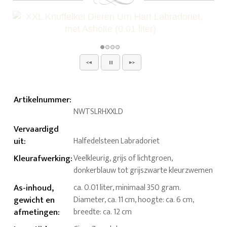
Artikelnummer
:
NWTSLRHXXLD
Vervaardigd
uit
:
Halfedelsteen Labradoriet
Kleurafwerking
:
Veelkleurig, grijs of lichtgroen,
donkerblauw tot grijszwarte kleurzwemen
As-inhoud,
ca. 0.01 liter, minimaal 350 gram.
gewicht en
Diameter, ca. 11 cm, hoogte: ca. 6 cm,
afmetingen
:
breedte: ca. 12 cm