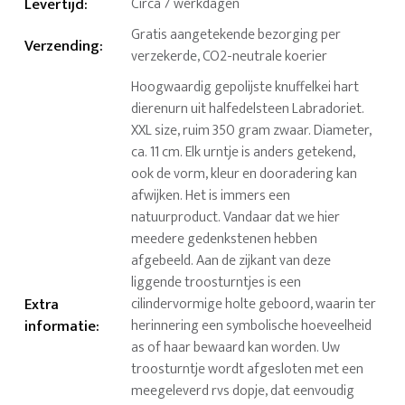
Levertijd
:
Circa 7 werkdagen
Gratis aangetekende bezorging per
Verzending
:
verzekerde, CO2-neutrale koerier
Hoogwaardig gepolijste knuffelkei hart
dierenurn uit halfedelsteen Labradoriet.
XXL size, ruim 350 gram zwaar. Diameter,
ca. 11 cm. Elk urntje is anders getekend,
ook de vorm, kleur en dooradering kan
afwijken. Het is immers een
natuurproduct. Vandaar dat we hier
meedere gedenkstenen hebben
afgebeeld. Aan de zijkant van deze
liggende troosturntjes is een
Extra
cilindervormige holte geboord, waarin ter
informatie
:
herinnering een symbolische hoeveelheid
as of haar bewaard kan worden. Uw
troosturntje wordt afgesloten met een
meegeleverd rvs dopje, dat eenvoudig