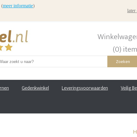
 (
meer informatie
)
late
Winkelwage
(0) ite
Zoeken
urnen
Gedenkwinkel
Leveringsvoorwaarden
Veilig B