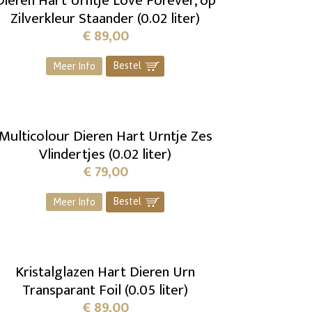
Dieren Hart Urntje Love Forever, op
Zilverkleur Staander (0.02 liter)
€
89,00
Bestel
]
Meer Info
Multicolour Dieren Hart Urntje Zes
Vlindertjes (0.02 liter)
€
79,00
Bestel
]
Meer Info
Kristalglazen Hart Dieren Urn
Transparant Foil (0.05 liter)
€
89,00