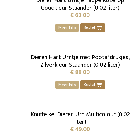
Dieren Hart Urntje Taupe Roze, op
Goudkleur Staander (0.02 liter)
€
63,00
Bestel
]
Meer Info
Dieren Hart Urntje met Pootafdrukjes,
Zilverkleur Staander (0.02 liter)
€
89,00
Bestel
]
Meer Info
Knuffelkei Dieren Urn Multicolour (0.02
liter)
€
49,00