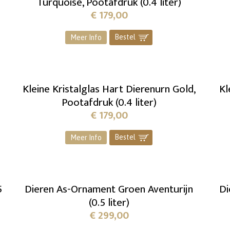
Turquoise, Pootafdruk (0.4 liter)
€
179,00
Bestel
]
Meer Info
Kleine Kristalglas Hart Dierenurn Gold,
Kl
Pootafdruk (0.4 liter)
€
179,00
Bestel
]
Meer Info
5
Dieren As-Ornament Groen Aventurijn
Di
(0.5 liter)
€
299,00