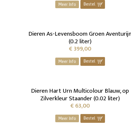
Bestel
]
Meer Info
Dieren As-Levensboom Groen Aventurij
(0.2 liter)
€
399,00
Bestel
]
Meer Info
Dieren Hart Urn Multicolour Blauw, op
Zilverkleur Staander (0.02 liter)
€
63,00
Bestel
]
Meer Info