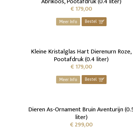
Abrikoos, Pootafdruk (0.4 liter)
€
179,00
Bestel
]
Meer Info
Kleine Kristalglas Hart Dierenurn Roze,
Pootafdruk (0.4 liter)
€
179,00
Bestel
]
Meer Info
Dieren As-Ornament Bruin Aventurijn (0.
liter)
€
299,00