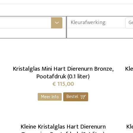
Kleurafwerking
:
G
Kristalglas Mini Hart Dierenurn Bronze,
Kle
Pootafdruk (0.1 liter)
€
115,00
Bestel
]
Meer Info
Kleine Kristalglas Hart Dierenurn
Kl