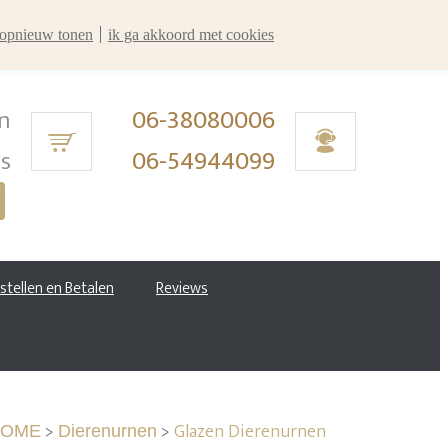
r opnieuw tonen
ik ga akkoord met cookies
n
06-38080006
ms
06-54944099
estellen en Betalen
Reviews
>
>
Glazen Dierenurnen
HOME
Dierenurnen