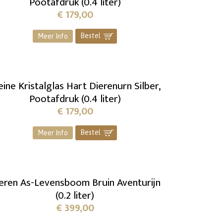
Pootafdruk (0.4 liter)
€
179,00
Bestel
]
Meer Info
eine Kristalglas Hart Dierenurn Silber,
Pootafdruk (0.4 liter)
€
179,00
Bestel
]
Meer Info
eren As-Levensboom Bruin Aventurijn
(0.2 liter)
€
399,00