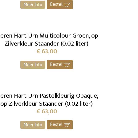
Bestel
]
Meer Info
ieren Hart Urn Multicolour Groen, op
Zilverkleur Staander (0.02 liter)
€
63,00
Bestel
]
Meer Info
ieren Hart Urn Pastelkleurig Opaque,
op Zilverkleur Staander (0.02 liter)
€
63,00
Bestel
]
Meer Info