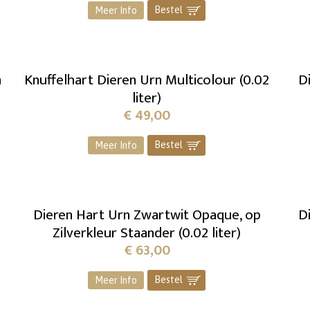
Bestel
]
Meer Info
n
Knuffelhart Dieren Urn Multicolour (0.02
D
liter)
€
49,00
Bestel
]
Meer Info
Dieren Hart Urn Zwartwit Opaque, op
D
Zilverkleur Staander (0.02 liter)
€
63,00
Bestel
]
Meer Info