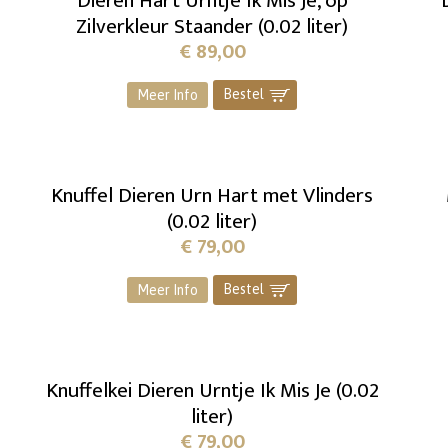
Dieren Hart Urntje Ik Mis Je, op
Zilverkleur Staander (0.02 liter)
€
89,00
Bestel
]
Meer Info
Knuffel Dieren Urn Hart met Vlinders
(0.02 liter)
€
79,00
Bestel
]
Meer Info
Knuffelkei Dieren Urntje Ik Mis Je (0.02
liter)
€
79,00