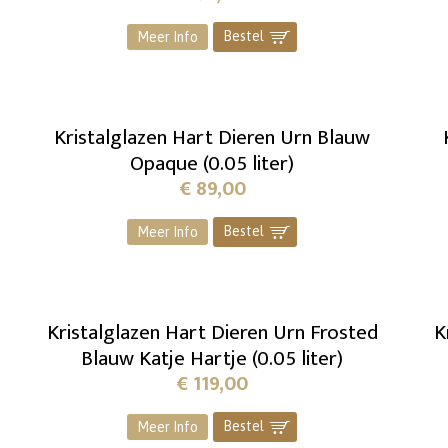
Bestel
]
Meer Info
Kristalglazen Hart Dieren Urn Blauw
Opaque (0.05 liter)
€
89,00
Bestel
]
Meer Info
Kristalglazen Hart Dieren Urn Frosted
K
Blauw Katje Hartje (0.05 liter)
€
119,00
Bestel
]
Meer Info