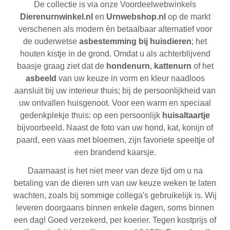
De collectie is via onze Voordeelwebwinkels
Dierenurnwinkel.nl
en
Urnwebshop.nl
op de markt
verschenen als modern èn betaalbaar alternatief voor
de ouderwetse
asbestemming bij huisdieren
; het
houten kistje in de grond. Omdat u als achterblijvend
baasje graag ziet dat de
hondenurn
,
kattenurn
of het
asbeeld
van uw keuze in vorm en kleur naadloos
aansluit bij uw interieur thuis; bij de persoonlijkheid van
uw ontvallen huisgenoot. Voor een warm en speciaal
gedenkplekje thuis: op een persoonlijk
huisaltaartje
bijvoorbeeld. Naast de foto van uw hond, kat, konijn of
paard, een vaas met bloemen, zijn favoriete speeltje of
een brandend kaarsje.
Daarnaast is het niet meer van deze tijd om u na
betaling van de dieren urn van uw keuze weken te laten
wachten, zoals bij sommige collega's gebruikelijk is. Wij
leveren doorgaans binnen enkele dagen, soms binnen
een dag! Goed verzekerd, per koerier. Tegen kostprijs of