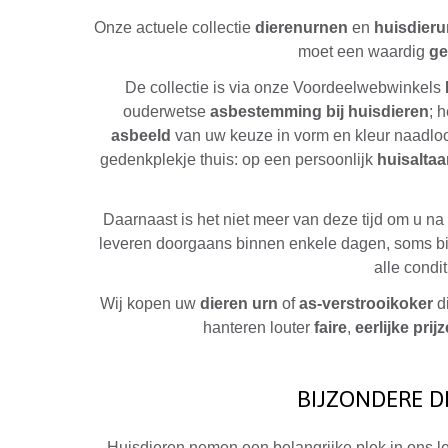
Onze actuele collectie
dierenurnen
en
huisdier
moet een waardig
ge
De collectie is via onze Voordeelwebwinkels
ouderwetse
asbestemming bij huisdieren
; 
asbeeld
van uw keuze in vorm en kleur naadloos
gedenkplekje thuis: op een persoonlijk
huisaltaa
Daarnaast is het niet meer van deze tijd om u na
leveren doorgaans binnen enkele dagen, soms binne
alle condi
Wij kopen uw
dieren urn
of
as-verstrooikoker
di
hanteren louter
faire
,
eerlijke prij
BIJZONDERE D
Huisdieren nemen een belangrijke plek in ons le