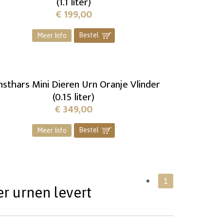
(1.1 liter)
€
199,00
Bestel
]
Meer Info
sthars Mini Dieren Urn Oranje Vlinder
(0.15 liter)
€
349,00
Bestel
]
Meer Info
1
r urnen levert