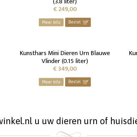
(3.8 liter)
€
249,00
Bestel
]
Meer Info
Kunsthars Mini Dieren Urn Blauwe
Kun
Vlinder (0.15 liter)
€
349,00
Bestel
]
Meer Info
kel.nl u uw dieren urn of huisdie