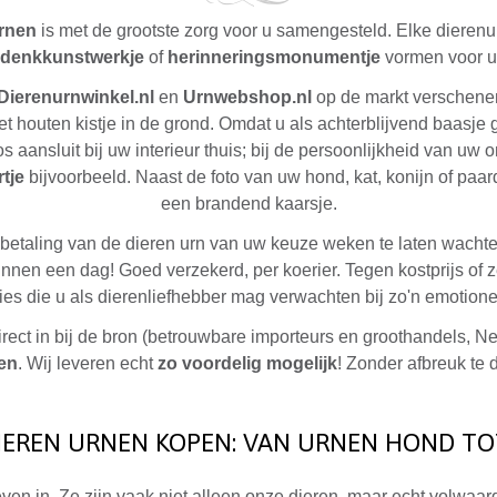
urnen
is met de grootste zorg voor u samengesteld. Elke dieren
denkkunstwerkje
of
herinneringsmonumentje
vormen voor uw
Dierenurnwinkel.nl
en
Urnwebshop.nl
op de markt verschenen
het houten kistje in de grond. Omdat u als achterblijvend baasje 
 aansluit bij uw interieur thuis; bij de persoonlijkheid van uw
rtje
bijvoorbeeld. Naast de foto van uw hond, kat, konijn of paard
een brandend kaarsje.
 betaling van de dieren urn van uw keuze weken te laten wachten,
n een dag! Goed verzekerd, per koerier. Tegen kostprijs of zel
ties die u als dierenliefhebber mag verwachten bij zo'n emotione
rect in bij de bron (betrouwbare importeurs en groothandels, Ne
zen
. Wij leveren echt
zo voordelig mogelijk
! Zonder afbreuk te 
IEREN URNEN KOPEN: VAN URNEN HOND T
ven in. Ze zijn vaak niet alleen onze dieren, maar echt volwaa