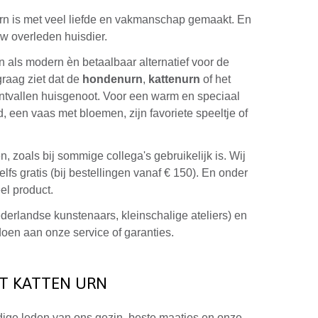
urn is met veel liefde en vakmanschap gemaakt. En
 overleden huisdier.
 als modern èn betaalbaar alternatief voor de
graag ziet dat de
hondenurn
,
kattenurn
of het
 ontvallen huisgenoot. Voor een warm en speciaal
, een vaas met bloemen, zijn favoriete speeltje of
 zoals bij sommige collega's gebruikelijk is. Wij
fs gratis (bij bestellingen vanaf € 150). En onder
el product.
derlandse kunstenaars, kleinschalige ateliers) en
doen aan onze service of garanties.
OT KATTEN URN
rdige leden van ons gezin, beste maatjes en onze