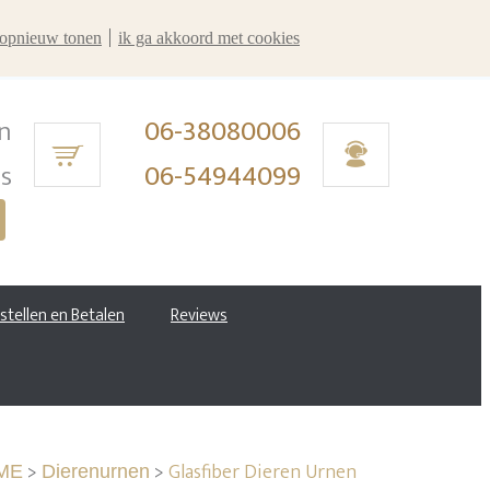
r opnieuw tonen
ik ga akkoord met cookies
n
06-38080006
ms
06-54944099
estellen en Betalen
Reviews
>
>
Glasfiber Dieren Urnen
ME
Dierenurnen