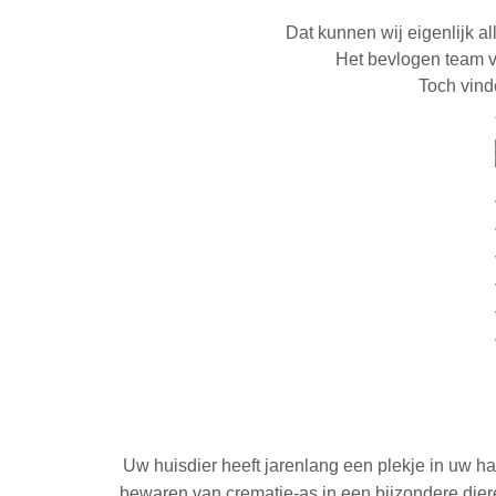
Dat kunnen wij eigenlijk al
Het bevlogen team va
Toch vinde
Uw huisdier heeft jarenlang een plekje in uw h
bewaren van crematie-as in een bijzondere die