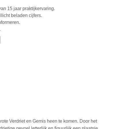
an 15 jaar praktijkervaring.
icht beladen cijfers.
informeren.
.
Grote Verdriet en Gemis heen te komen. Door het
drietige gevoel letterlijk en figuurlijk een plaatsje