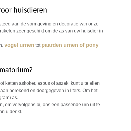
voor huisdieren
 besteed aan de vormgeving en decoratie van onze
tikelen zeer geschikt om de as van uw huisdier in
vogel urnen
paarden urnen of pony
en,
tot
ematorium?
 katten askoker, asbus of aszak, kunt u te allen
aan berekend en doorgegeven in liters. Om het
gram) as.
, om vervolgens bij ons een passende urn uit te
an u denkt.