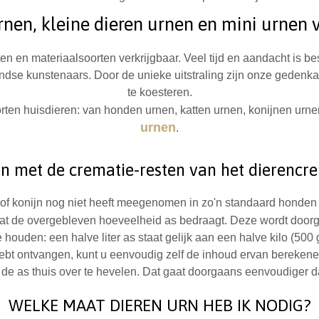
rnen, kleine dieren urnen en mini urnen 
aten en materiaalsoorten verkrijgbaar. Veel tijd en aandacht is
ndse kunstenaars. Door de unieke uitstraling zijn onze gedenkar
te koesteren.
orten huisdieren: van honden urnen, katten urnen, konijnen urn
urnen
.
n met de crematie-resten van het
dierencr
f konijn nog niet heeft meegenomen in zo'n standaard honden of
t de overgebleven hoeveelheid as bedraagt. Deze wordt doorg
e houden: een halve liter as staat gelijk aan een halve kilo (500 
ebt ontvangen, kunt u eenvoudig zelf de inhoud ervan berekenen
de as thuis over te hevelen. Dat gaat doorgaans eenvoudiger d
WELKE MAAT DIEREN URN HEB IK NODIG?