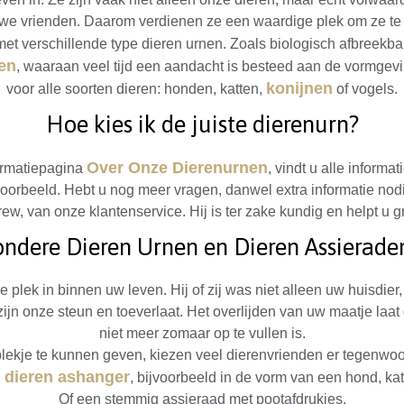
we vrienden. Daarom verdienen ze een waardige plek om ze t
met verschillende type dieren urnen. Zoals biologisch afbreekb
nen
, waaraan veel tijd een aandacht is besteed aan de vormgevi
konijnen
voor alle soorten dieren: honden, katten,
of vogels.
Hoe kies ik de juiste dierenurn?
Over Onze Dierenurnen
ormatiepagina
, vindt u alle informa
voorbeeld. Hebt u nog meer vragen, danwel extra informatie no
ew, van onze klantenservice. Hij is ter zake kundig en helpt u g
ondere Dieren Urnen en Dieren Assieraden
 plek in binnen uw leven. Hij of zij was niet alleen uw huisdier
jn onze steun en toeverlaat. Het overlijden van uw maatje laat 
niet meer zomaar op te vullen is.
plekje te kunnen geven, kiezen veel dierenvrienden er tegenwoo
dieren ashanger
n
, bijvoorbeeld in de vorm van een hond, kat, 
Of een stemmig assieraad met pootafdrukjes.