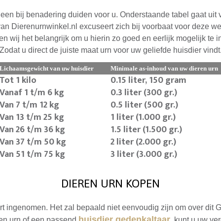
leen bij benadering duiden voor u. Onderstaande tabel gaat uit v
n Dierenurnwinkel.nl excuseert zich bij voorbaat voor deze well
n wij het belangrijk om u hierin zo goed en eerlijk mogelijk te 
Zodat u direct de juiste maat urn voor uw geliefde huisdier vindt
Lichaamsgewicht van uw huisdier
Minimale as-inhoud van uw dieren urn
Tot 1 kilo
0.15 liter, 150 gram
Vanaf 1 t/m 6 kg
0.3 liter (300 gr.)
Van 7 t/m 12 kg
0.5 liter (500 gr.)
Van 13 t/m 25 kg
1 liter (1.000 gr.)
Van 26 t/m 36 kg
1.5 liter (1.500 gr.)
Van 37 t/m 50 kg
2 liter (2.000 gr.)
Van 51 t/m 75 kg
3 liter (3.000 gr.)
DIEREN URN KOPEN
art ingenomen. Het zal bepaald niet eenvoudig zijn om over dit 
huisdier gedenkaltaar
ren urn of een passend
, kunt u uw ver