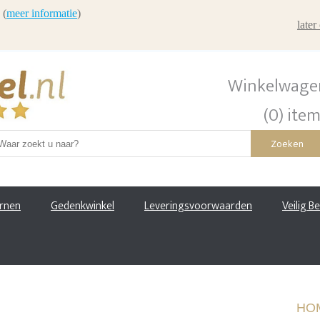
 (
meer informatie
)
late
Winkelwage
(0) ite
Zoeken
urnen
Gedenkwinkel
Leveringsvoorwaarden
Veilig B
HO