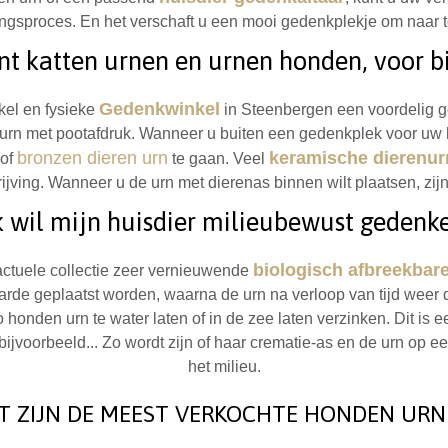
ingsproces. En het verschaft u een mooi gedenkplekje om naar toe
nt katten urnen en urnen honden, voor b
Gedenkwinkel
kel en fysieke
in Steenbergen een voordelig ge
urn met pootafdruk. Wanneer u buiten een gedenkplek voor uw h
bronzen dieren urn
keramische dierenu
of
te gaan. Veel
rijving. Wanneer u de urn met dierenas binnen wilt plaatsen, zijn
k wil mijn huisdier milieubewust gedenk
biologisch afbreekbar
 actuele collectie zeer vernieuwende
 aarde geplaatst worden, waarna de urn na verloop van tijd wee
o honden urn te water laten of in de zee laten verzinken. Dit is
bijvoorbeeld... Zo wordt zijn of haar crematie-as en de urn op 
het milieu.
T ZIJN DE MEEST VERKOCHTE HONDEN URN