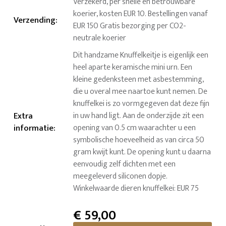
Verzekerd, per snelle en betrouwbare
koerier, kosten EUR 10. Bestellingen vanaf
Verzending
:
EUR 150 Gratis bezorging per CO2-
neutrale koerier
Dit handzame Knuffelkeitje is eigenlijk een
heel aparte keramische mini urn. Een
kleine gedenksteen met asbestemming,
die u overal mee naartoe kunt nemen. De
knuffelkei is zo vormgegeven dat deze fijn
Extra
in uw hand ligt. Aan de onderzijde zit een
informatie
:
opening van 0.5 cm waarachter u een
symbolische hoeveelheid as van circa 50
gram kwijt kunt. De opening kunt u daarna
eenvoudig zelf dichten met een
meegeleverd siliconen dopje.
Winkelwaarde dieren knuffelkei: EUR 75
€
59,00