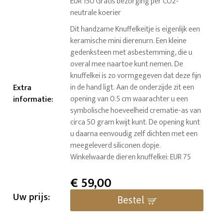
EUR 150 Gratis bezorging per CO2-
neutrale koerier
Dit handzame Knuffelkeitje is eigenlijk een
keramische mini dierenurn. Een kleine
gedenksteen met asbestemming, die u
overal mee naartoe kunt nemen. De
knuffelkei is zo vormgegeven dat deze fijn
Extra
in de hand ligt. Aan de onderzijde zit een
informatie
:
opening van 0.5 cm waarachter u een
symbolische hoeveelheid crematie-as van
circa 50 gram kwijt kunt. De opening kunt
u daarna eenvoudig zelf dichten met een
meegeleverd siliconen dopje.
Winkelwaarde dieren knuffelkei: EUR 75
€
59,00
Uw prijs:
Bestel