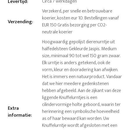
Levertijd
:
Circa 7 werkdagen
Verzekerd, per snelle en betrouwbare
koerier, kosten eur 10. Bestellingen vanaf
Verzending
:
EUR 150 Gratis bezorging per CO2-
neutrale koerier
Hoogwaardig gepolijst dierenurntje uit
halfedelsteen Gekleurde Jaspis. Medium
size, minimaal 90 tot wel 150 gram zwaar.
Elk urntje is anders getekend, ook de
vorm, kleur en dooradering kan afwijken.
Het is immers een natuurproduct. Vandaar
dat we hier meedere gedenkstenen
hebben afgebeeld. Aan de zijkant van deze
liggende Knuffelurntjes is een
cilindervormige holte geboord, waarin ter
Extra
herinnering een symbolische hoeveelheid
informatie
:
as of haar bewaard kan worden. Uw
Knuffelurntje wordt afgesloten met een