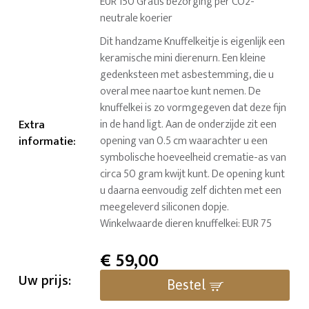
EUR 150 Gratis bezorging per CO2-
neutrale koerier
Dit handzame Knuffelkeitje is eigenlijk een
keramische mini dierenurn. Een kleine
gedenksteen met asbestemming, die u
overal mee naartoe kunt nemen. De
knuffelkei is zo vormgegeven dat deze fijn
Extra
in de hand ligt. Aan de onderzijde zit een
informatie
:
opening van 0.5 cm waarachter u een
symbolische hoeveelheid crematie-as van
circa 50 gram kwijt kunt. De opening kunt
u daarna eenvoudig zelf dichten met een
meegeleverd siliconen dopje.
Winkelwaarde dieren knuffelkei: EUR 75
€
59,00
Uw prijs:
Bestel