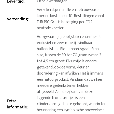
Levertijd
:
Circa 7 werkdagen
Verzekerd, per snelle en betrouwbare
koerier, kosten eur 10. Bestellingen vanaf
Verzending
:
EUR 150 Gratis bezorging per CO2-
neutrale koerier
Hoogwaardig gepolijst dierenurntje uit
exclusief en zeer moeilijk vindbaar
halfedelsteen Bloedmaan Agaat. Small
size, tussen de 30 tot 70 gram zwaar. 3
tot 4,5 cm groot. Elk urntje is anders
getekend, ook de vorm, kleur en
dooradering kan afwijken. Het is immers
een natuurproduct. Vandaar dat we hier
meedere gedenkstenen hebben
afgebeeld. Aan de zijkant van deze
liggende troosturntjes is een
Extra
cilindervormige holte geboord, waarin ter
informatie
:
herinnering een symbolische hoeveelheid