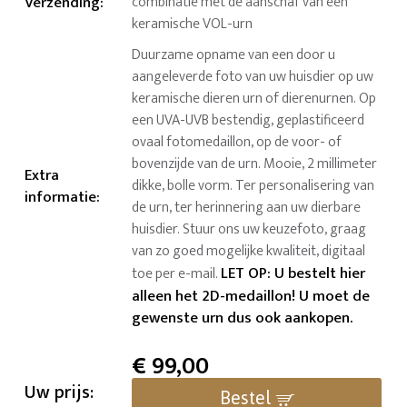
Verzending
:
combinatie met de aanschaf van een
keramische VOL-urn
Duurzame opname van een door u
aangeleverde foto van uw huisdier op uw
keramische dieren urn of dierenurnen. Op
een UVA-UVB bestendig, geplastificeerd
ovaal fotomedaillon, op de voor- of
bovenzijde van de urn. Mooie, 2 millimeter
Extra
dikke, bolle vorm. Ter personalisering van
informatie
:
de urn, ter herinnering aan uw dierbare
huisdier. Stuur ons uw keuzefoto, graag
van zo goed mogelijke kwaliteit, digitaal
LET OP: U bestelt hier
toe per e-mail.
alleen het 2D-medaillon! U moet de
gewenste urn dus ook aankopen.
€
99,00
Uw prijs:
Bestel