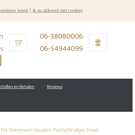
r opnieuw tonen
ik ga akkoord met cookies
n
06-38080006
ms
06-54944099
estellen en Betalen
Reviews
te Dierenurn Gouden Pootafdrukjes Small