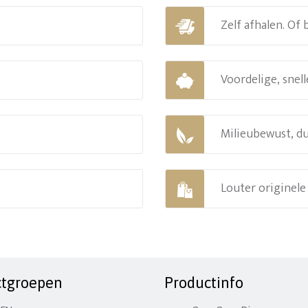
Zelf afhalen. Of
Voordelige, snell
Milieubewust, d
Louter originel
ctgroepen
Productinfo