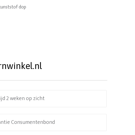
kunststof dop
rnwinkel.nl
ijd 2 weken op zicht
antie Consumentenbond