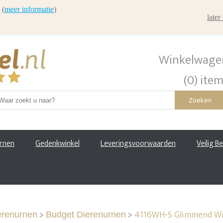
 (
meer informatie
)
late
Winkelwage
(0) ite
Zoeken
urnen
Gedenkwinkel
Leveringsvoorwaarden
Veilig B
>
>
4116WH-S Glimmend Wit
erenurnen
Budget Dierenurnen