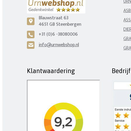
UR
ASB
Blauwstraat 63
ASS
c
4651 GB Steenbergen
DIE
+31 (0)6 -38080006
A
GRA
info@urnwebshop.nl
H
GRA
Klantwaardering
Bedrij