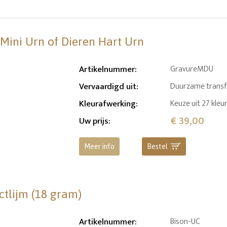
 Mini Urn of Dieren Hart Urn
Artikelnummer
:
GravureMDU
Vervaardigd uit
:
Duurzame transfer
Kleurafwerking
:
Keuze uit 27 kleu
€ 39,00
Uw prijs
:
Meer info
Bestel
ctlijm (18 gram)
Artikelnummer
:
Bison-UC