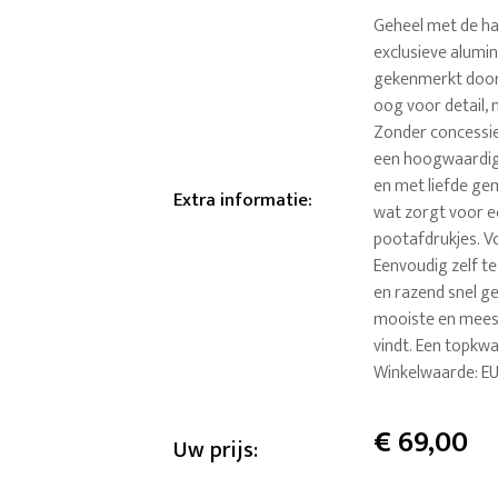
Geheel met de ha
exclusieve alumi
gekenmerkt door
oog voor detail, 
Zonder concessies
een hoogwaardig 
en met liefde ge
Extra informatie
:
wat zorgt voor e
pootafdrukjes. Vo
Eenvoudig zelf te
en razend snel ge
mooiste en meest
vindt. Een topkwa
Winkelwaarde: E
€
69,00
Uw prijs: