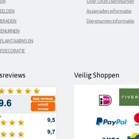
NEN
Over Onze Dierenurnen
EELDEN
Assieraden informatie
IERADEN
Dierenurnen informatie
RENURNEN
FLANTAARNS EN
FDECORATIE
fsreviews
Veilig Shoppen