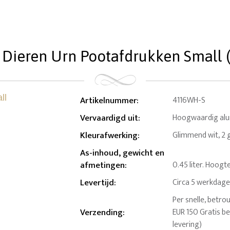
 Dieren Urn Pootafdrukken Small (0
Artikelnummer
:
4116WH-S
Vervaardigd uit
:
Hoogwaardig al
Kleurafwerking
:
Glimmend wit, 2 
As-inhoud, gewicht en
afmetingen
:
0.45 liter. Hoogt
Levertijd
:
Circa 5 werkdag
Per snelle, betro
Verzending
:
EUR 150 Gratis b
levering)