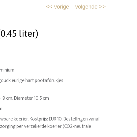
<<
vorige
volgende
>>
.45 liter)
uminium
goudkleurige hart pootafdrukjes
e: 9 cm. Diameter 10.5 cm
en
uwbare koerier. Kostprijs: EUR 10. Bestellingen vanaf
ezorging per verzekerde koerier (CO2-neutrale