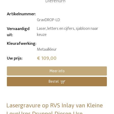
Artikelnummer
:
GravDROP-LD
Vervaardigd
Laser, letters en cijfers, sjabloon naar
uit
:
keuze
Kleurafwerking
:
Metaalkleur
€ 109,00
Uw prijs
:
Meer info
Bestel
Lasergravure op RVS Inlay van Kleine
LoveUrns Druppel Dieren Urn