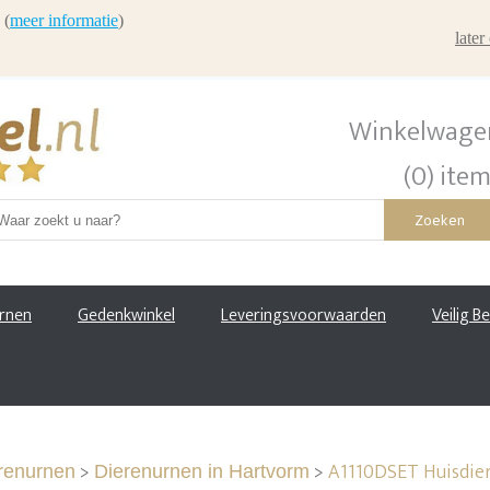
 (
meer informatie
)
late
Winkelwage
(0) ite
Zoeken
urnen
Gedenkwinkel
Leveringsvoorwaarden
Veilig B
>
>
A1110DSET Huisdier
renurnen
Dierenurnen in Hartvorm