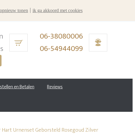
r opnieuw tonen
ik ga akkoord met cookies
n
06-38080006
ms
06-54944099
estellen en Betalen
Reviews
 Hart Urnenset Geborsteld Rosegoud Zilver