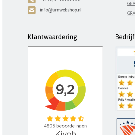
GRA
info@urnwebshop.nl
H
GRA
Klantwaardering
Bedrij