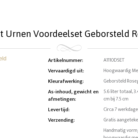
t Urnen Voordeelset Geborsteld Ros
Artikelnummer
:
A1110DSET
Vervaardigd uit
:
Hoogwaardig Mess
Kleurafwerking
:
Geborsteld Roseg
As-inhoud, gewicht en
5.6 liter totaal, 3
afmetingen
:
cm bij 7.5 cm
Levertijd
:
Circa 7 werkdag
Verzending
:
Gratis aangeteke
Handmatig vormge
hoogwaardig mes