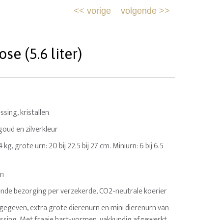
<<
vorige
volgende
>>
e (5.6 liter)
ing, kristallen
oud en zilverkleur
.4 kg, grote urn: 20 bij 22.5 bij 27 cm. Miniurn: 6 bij 6.5
en
nde bezorging per verzekerde, CO2-neutrale koerier
geven, extra grote dierenurn en mini dierenurn van
sing. Met fraaie hart-vormen, vakkundig afgewerkt.