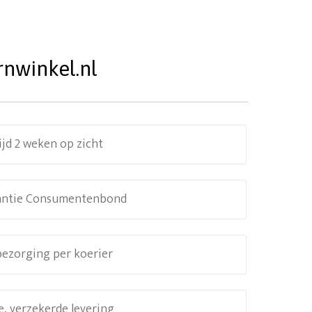
rnwinkel.nl
ijd 2 weken op zicht
antie Consumentenbond
 bezorging per koerier
e, verzekerde levering