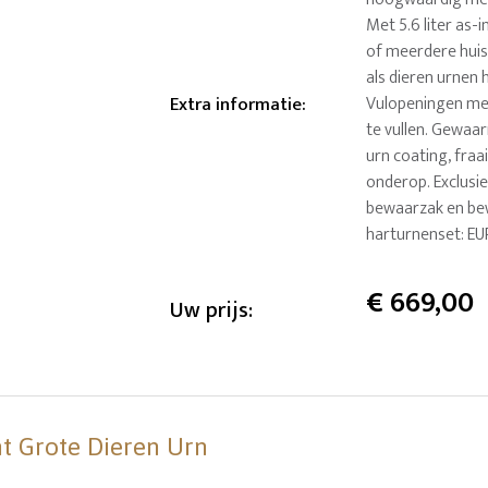
Met 5.6 liter as-
of meerdere huisd
als dieren urnen 
Extra informatie
:
Vulopeningen met
te vullen. Gewaa
urn coating, fraa
onderop. Exclusie
bewaarzak en be
harturnenset: EU
€
669,00
Uw prijs:
nt Grote Dieren Urn