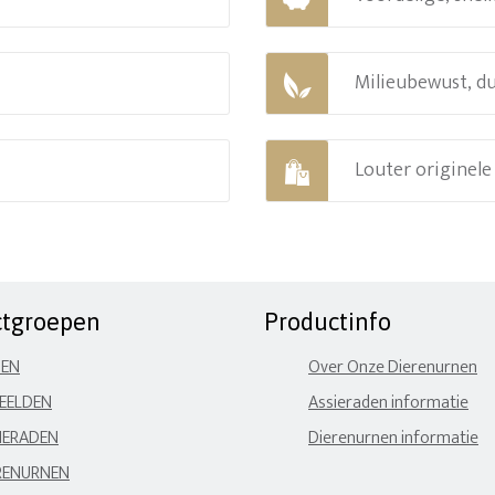
Milieubewust, d
Louter originel
ctgroepen
Productinfo
NEN
Over Onze Dierenurnen
EELDEN
Assieraden informatie
IERADEN
Dierenurnen informatie
RENURNEN