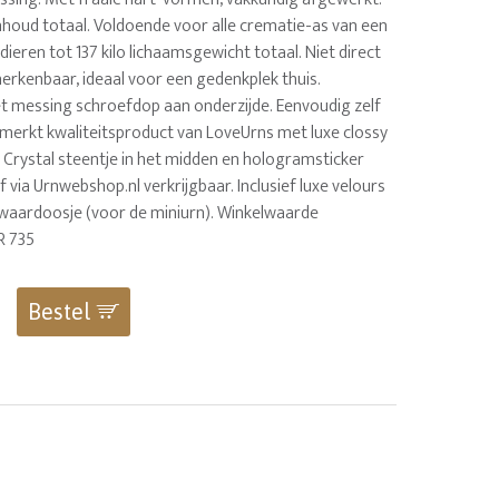
inhoud totaal. Voldoende voor alle crematie-as van een
ieren tot 137 kilo lichaamsgewicht totaal. Niet direct
herkenbaar, ideaal voor een gedenkplek thuis.
 messing schroefdop aan onderzijde. Eenvoudig zelf
rmerkt kwaliteitsproduct van LoveUrns met luxe clossy
i Crystal steentje in het midden en hologramsticker
f via Urnwebshop.nl verkrijgbaar. Inclusief luxe velours
waardoosje (voor de miniurn). Winkelwaarde
R 735
Bestel