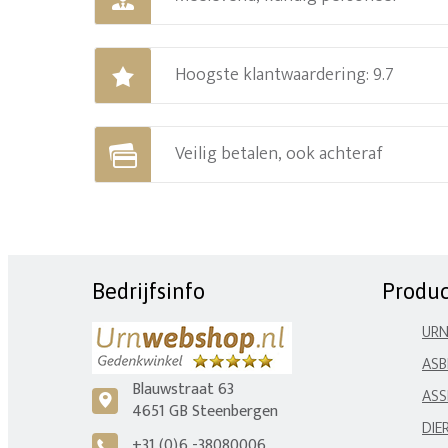
Hoogste klantwaardering: 9.7
Veilig betalen, ook achteraf
Bedrijfsinfo
Produ
UR
ASB
Blauwstraat 63
ASS
c
4651 GB Steenbergen
DIE
+31 (0)6 -38080006
A