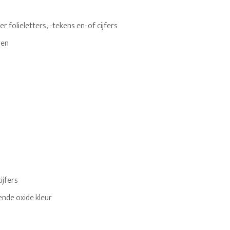
 folieletters, -tekens en-of cijfers
ren
cijfers
nde oxide kleur