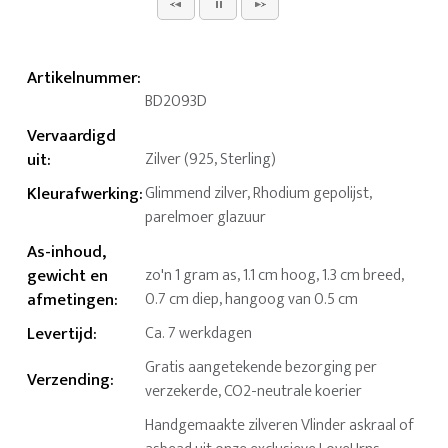
Artikelnummer
:
BD2093D
Vervaardigd
uit
:
Zilver (925, Sterling)
Kleurafwerking
:
Glimmend zilver, Rhodium gepolijst,
parelmoer glazuur
As-inhoud,
gewicht en
zo'n 1 gram as, 1.1 cm hoog, 1.3 cm breed,
afmetingen
:
0.7 cm diep, hangoog van 0.5 cm
Levertijd
:
Ca. 7 werkdagen
Gratis aangetekende bezorging per
Verzending
:
verzekerde, CO2-neutrale koerier
Handgemaakte zilveren Vlinder askraal of