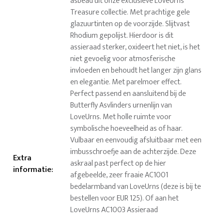
asbead uit onze exclusieve LoveUrns
Treasure collectie. Met prachtige gele
glazuurtinten op de voorzijde. Slijtvast
Rhodium gepolijst. Hierdoor is dit
assieraad sterker, oxideert het niet, is het
niet gevoelig voor atmosferische
invloeden en behoudt het langer zijn glans
en elegantie. Met parelmoer effect.
Perfect passend en aansluitend bij de
Butterfly Asvlinders urnenlijn van
LoveUrns. Met holle ruimte voor
symbolische hoeveelheid as of haar.
Vulbaar en eenvoudig afsluitbaar met een
imbusschroefje aan de achterzijde. Deze
Extra
askraal past perfect op de hier
informatie
:
afgebeelde, zeer fraaie AC1001
bedelarmband van LoveUrns (deze is bij te
bestellen voor EUR 125). Of aan het
LoveUrns AC1003 Assieraad