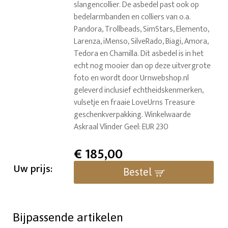
slangencollier. De asbedel past ook op
bedelarmbanden en colliers van o.a.
Pandora, Trollbeads, SimStars, Elemento,
Larenza, iMenso, SilveRado, Biagi, Amora,
Tedora en Chamilla. Dit asbedel is in het
echt nog mooier dan op deze uitvergrote
foto en wordt door Urnwebshop.nl
geleverd inclusief echtheidskenmerken,
vulsetje en fraaie LoveUrns Treasure
geschenkverpakking. Winkelwaarde
Askraal Vlinder Geel: EUR 230
€
185,00
Uw prijs:
Bestel
Bijpassende artikelen