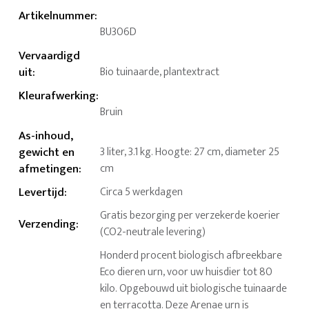
Artikelnummer
:
BU306D
Vervaardigd
uit
:
Bio tuinaarde, plantextract
Kleurafwerking
:
Bruin
As-inhoud,
gewicht en
3 liter, 3.1 kg. Hoogte: 27 cm, diameter 25
afmetingen
:
cm
Levertijd
:
Circa 5 werkdagen
Gratis bezorging per verzekerde koerier
Verzending
:
(CO2-neutrale levering)
Honderd procent biologisch afbreekbare
Eco dieren urn, voor uw huisdier tot 80
kilo. Opgebouwd uit biologische tuinaarde
en terracotta. Deze Arenae urn is