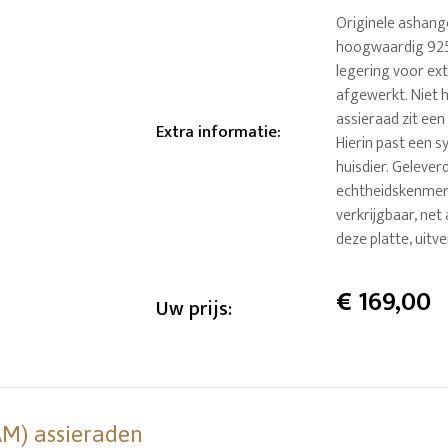
Originele ashange
hoogwaardig 925 S
legering voor ex
afgewerkt. Niet h
assieraad zit een
Extra informatie
:
Hierin past een 
huisdier. Geleve
echtheidskenmerk
verkrijgbaar, net
deze platte, uitv
€
169,00
Uw prijs:
AM) assieraden