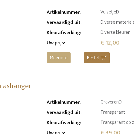
Artikelnummer
:
VulsetjeD
Vervaardigd uit
:
Diverse material
Kleurafwerking
:
Diverse kleuren
€ 12,00
Uw prijs
:
Meer info
Bestel
en ashanger
Artikelnummer
:
GraverenD
Vervaardigd uit
:
Transparant
Kleurafwerking
:
Transparant op z
€ 39,00
Uw prijs
: