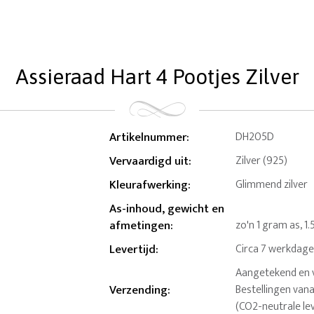
Assieraad Hart 4 Pootjes Zilver
Artikelnummer
:
DH205D
Vervaardigd uit
:
Zilver (925)
Kleurafwerking
:
Glimmend zilver
As-inhoud, gewicht en
afmetingen
:
zo'n 1 gram as, 1
Levertijd
:
Circa 7 werkdag
Aangetekend en ve
Verzending
:
Bestellingen van
(CO2-neutrale le