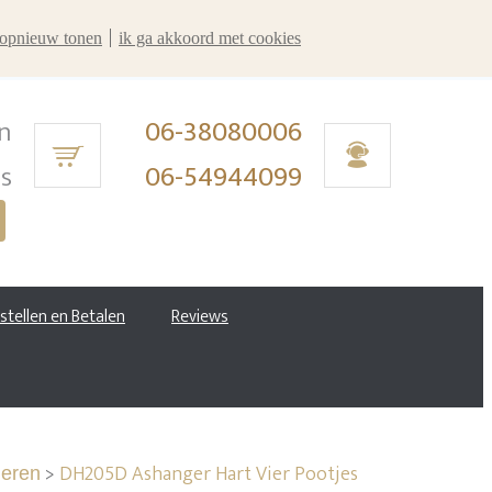
r opnieuw tonen
ik ga akkoord met cookies
n
06-38080006
ms
06-54944099
estellen en Betalen
Reviews
>
DH205D Ashanger Hart Vier Pootjes
ieren