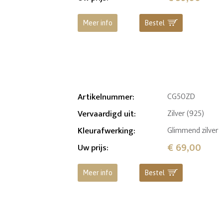
Meer info
Bestel
Artikelnummer
:
CG50ZD
Vervaardigd uit
:
Zilver (925)
Kleurafwerking
:
Glimmend zilver
€ 69,00
Uw prijs
:
Meer info
Bestel