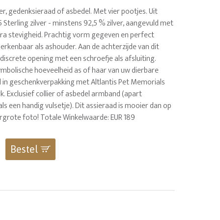
r, gedenksieraad of asbedel. Met vier pootjes. Uit
terling zilver - minstens 92,5 % zilver, aangevuld met
tra stevigheid. Prachtig vorm gegeven en perfect
erkenbaar als ashouder. Aan de achterzijde van dit
 discrete opening met een schroefje als afsluiting.
symbolische hoeveelheid as of haar van uw dierbare
rd in geschenkverpakking met Altlantis Pet Memorials
. Exclusief collier of asbedel armband (apart
 als een handig vulsetje). Dit assieraad is mooier dan op
ergrote foto! Totale Winkelwaarde: EUR 189
Bestel