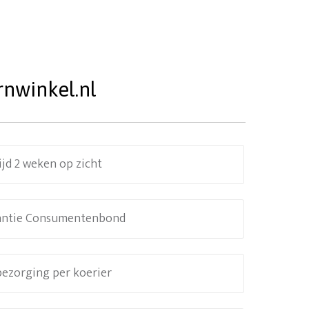
rnwinkel.nl
ijd 2 weken op zicht
antie Consumentenbond
 bezorging per koerier