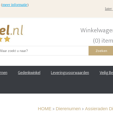
 (
meer informatie
)
late
Winkelwage
(0) ite
Zoeken
urnen
Gedenkwinkel
Leveringsvoorwaarden
Veilig B
>
>
HOME
Dierenurnen
Assieraden D