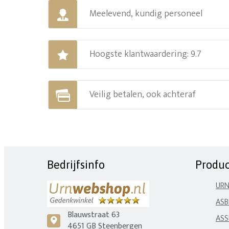
Meelevend, kundig personeel
Hoogste klantwaardering: 9.7
Veilig betalen, ook achteraf
Bedrijfsinfo
Produ
UR
ASB
Blauwstraat 63
ASS
c
4651 GB Steenbergen