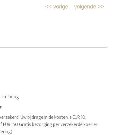
<<
vorige
volgende
>>
.5 cm hoog
en
rzekerd. Uw bijdrage in de kosten is EUR 10.
af EUR 150 Gratis bezorging per verzekerde koerier
vering)