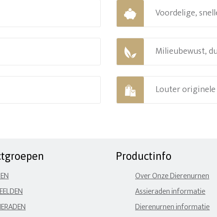
Voordelige, snell
Milieubewust, d
Louter originel
ctgroepen
Productinfo
NEN
Over Onze Dierenurnen
EELDEN
Assieraden informatie
IERADEN
Dierenurnen informatie