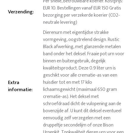
Per snelle, betrouwbare koerier. Kostprijs:
EUR 10. Bestellingen vanaf EUR 150 Gratis
Verzending
:
bezorging per verzekerde koerier (CO2-
neutrale levering)
Dierenurn met eigentijdse strakke
vormgeving, oogstrelend design. Rustic
Black afwerking, met glanzende metalen
band onder het deksel. Fraaie pot urn voor
binnen en buitengebruik, degelijk
kwaliteitsproduct. Deze 0.9 liter urn is
geschikt voor alle crematie-as van een
Extra
huisdier tot en met 17 kilo
informatie
:
lichaamsgewicht (maximaal 650 gram
crematie-as). Het deksel met
schroefdraad dicht de vulopening aan de
bovenzijde af. U kunt dit deksel eventueel
eenvoudig zelf verzegelen met een
druppeltje secondelijm of onze Bison
Urnenkit. Topkwaliteit dieren urn voor een