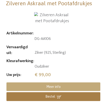
Zilveren Askraal met Pootafdrukjes
Artikelnummer
:
DG-AA106
Vervaardigd
uit
:
Zilver (925, Sterling)
Kleurafwerking
:
Oudzilver
€ 99,00
Uw prijs
:
Meer info
Bestel