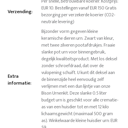
Per snelle, betrouwbare koerier. Kostprijs:
EUR 10. Bestellingen vanaf EUR 150 Gratis
Verzending
:
bezorging per verzekerde koerier (CO2-
neutrale levering)
Bijzonder vorm gegeven kleine
keramische dieren urn. Zwart van kleur,
met twee zilveren pootafdrukjes. Fraaie
slanke pot urn voor binnengebruik,
degelijk kwaliteitsproduct. Met los deksel
zonder schroefdraad, dat over de
vulopening schuift. U kunt dit deksel aan
Extra
de binnenzijde heel eenvoudig zelf
informatie
:
verlijmen met een dun lijntje van onze
Bison Urnenkit. Deze slanke 0.5 liter
budget urn is geschikt voor alle crematie-
as van een huisdier tot en met 12 kilo
lichaamsgewicht (maximaal 500 gram
as). Winkelwaarde kleine huisdier urn: EUR
59