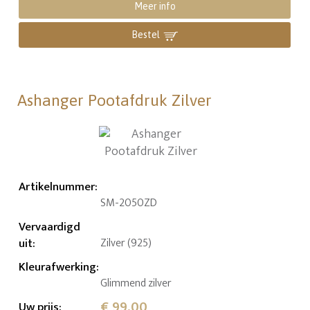
Meer info
Bestel
Ashanger Pootafdruk Zilver
Artikelnummer
:
SM-2050ZD
Vervaardigd
uit
:
Zilver (925)
Kleurafwerking
:
Glimmend zilver
€ 99,00
Uw prijs
: