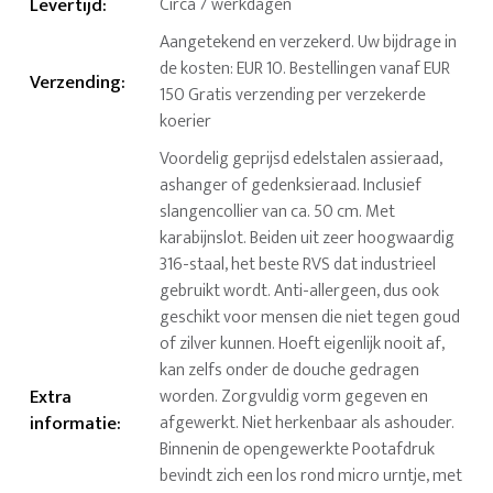
Levertijd
:
Circa 7 werkdagen
Aangetekend en verzekerd. Uw bijdrage in
de kosten: EUR 10. Bestellingen vanaf EUR
Verzending
:
150 Gratis verzending per verzekerde
koerier
Voordelig geprijsd edelstalen assieraad,
ashanger of gedenksieraad. Inclusief
slangencollier van ca. 50 cm. Met
karabijnslot. Beiden uit zeer hoogwaardig
316-staal, het beste RVS dat industrieel
gebruikt wordt. Anti-allergeen, dus ook
geschikt voor mensen die niet tegen goud
of zilver kunnen. Hoeft eigenlijk nooit af,
kan zelfs onder de douche gedragen
Extra
worden. Zorgvuldig vorm gegeven en
informatie
:
afgewerkt. Niet herkenbaar als ashouder.
Binnenin de opengewerkte Pootafdruk
bevindt zich een los rond micro urntje, met