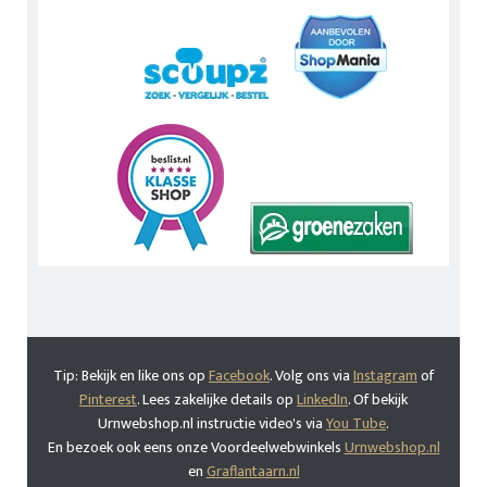
Tip: Bekijk en like ons op
Facebook
. Volg ons via
Instagram
of
Pinterest
. Lees zakelijke details op
LinkedIn
. Of bekijk
Urnwebshop.nl instructie video's via
You Tube
.
En bezoek ook eens onze Voordeelwebwinkels
Urnwebshop.nl
en
Graflantaarn.nl