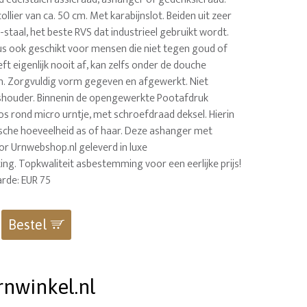
ollier van ca. 50 cm. Met karabijnslot. Beiden uit zeer
taal, het beste RVS dat industrieel gebruikt wordt.
dus ook geschikt voor mensen die niet tegen goud of
eft eigenlijk nooit af, kan zelfs onder de douche
. Zorgvuldig vorm gegeven en afgewerkt. Niet
shouder. Binnenin de opengewerkte Pootafdruk
los rond micro urntje, met schroefdraad deksel. Hierin
sche hoeveelheid as of haar. Deze ashanger met
or Urnwebshop.nl geleverd in luxe
ng. Topkwaliteit asbestemming voor een eerlijke prijs!
rde: EUR 75
Bestel
rnwinkel.nl