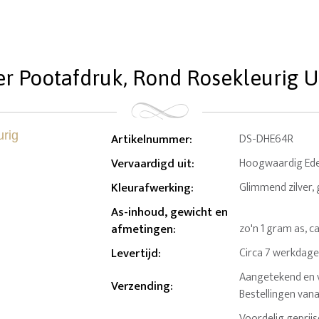
 Pootafdruk, Rond Rosekleurig Ur
Artikelnummer
:
DS-DHE64R
Vervaardigd uit
:
Hoogwaardig Edel
Kleurafwerking
:
Glimmend zilver
As-inhoud, gewicht en
afmetingen
:
zo'n 1 gram as, ca
Levertijd
:
Circa 7 werkdag
Aangetekend en v
Verzending
:
Bestellingen van
Voordelig geprij