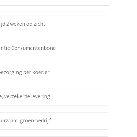
ijd 2 weken op zicht
antie Consumentenbond
 bezorging per koerier
e, verzekerde levering
uurzaam, groen bedrijf