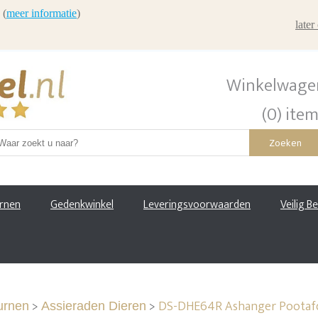
 (
meer informatie
)
late
Winkelwage
(0) ite
Zoeken
urnen
Gedenkwinkel
Leveringsvoorwaarden
Veilig B
>
>
DS-DHE64R Ashanger Pootafd
urnen
Assieraden Dieren