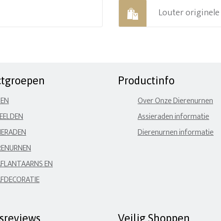
Louter originel
ctgroepen
Productinfo
NEN
Over Onze Dierenurnen
EELDEN
Assieraden informatie
IERADEN
Dierenurnen informatie
RENURNEN
FLANTAARNS EN
FDECORATIE
fsreviews
Veilig Shoppen