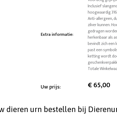
Inclusief slangenc
hoogwaardig 316-s
Anti-allergeen, 
zilver kunnen. Ho
gedragen worden
Extra informatie
:
herkenbaar als a
bevindt zich een 
past een symboli
ketting wordt do
geschenkverpakki
Totale Winkelwaa
€
65,00
Uw prijs:
dieren urn bestellen bij Dierenu