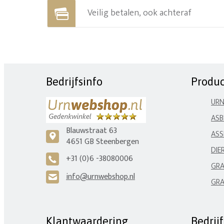
Veilig betalen, ook achteraf
Bedrijfsinfo
Produ
UR
ASB
Blauwstraat 63
ASS
c
4651 GB Steenbergen
DIE
+31 (0)6 -38080006
A
GRA
info@urnwebshop.nl
H
GRA
Klantwaardering
Bedrij