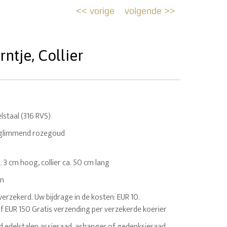
<<
vorige
volgende
>>
ntje, Collier
staal (316 RVS)
, glimmend rozegoud
. 3 cm hoog, collier ca. 50 cm lang
en
erzekerd. Uw bijdrage in de kosten: EUR 10.
af EUR 150 Gratis verzending per verzekerde koerier
sd edelstalen assieraad, ashanger of gedenksieraad.