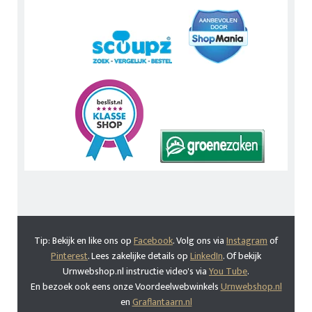
Tip: Bekijk en like ons op
Facebook
. Volg ons via
Instagram
of
Pinterest
. Lees zakelijke details op
LinkedIn
. Of bekijk
Urnwebshop.nl instructie video's via
You Tube
.
En bezoek ook eens onze Voordeelwebwinkels
Urnwebshop.nl
en
Graflantaarn.nl