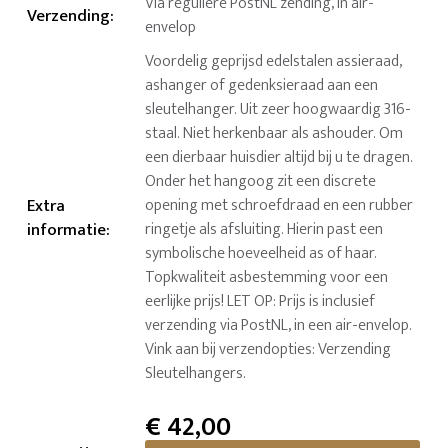
Via reguliere PostNL zending, in air-
Verzending
:
envelop
Voordelig geprijsd edelstalen assieraad,
ashanger of gedenksieraad aan een
sleutelhanger. Uit zeer hoogwaardig 316-
staal. Niet herkenbaar als ashouder. Om
een dierbaar huisdier altijd bij u te dragen.
Onder het hangoog zit een discrete
Extra
opening met schroefdraad en een rubber
informatie
:
ringetje als afsluiting. Hierin past een
symbolische hoeveelheid as of haar.
Topkwaliteit asbestemming voor een
eerlijke prijs! LET OP: Prijs is inclusief
verzending via PostNL, in een air-envelop.
Vink aan bij verzendopties: Verzending
Sleutelhangers.
€
42,00