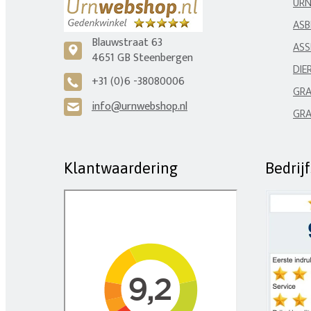
UR
ASB
Blauwstraat 63
ASS
c
4651 GB Steenbergen
DIE
+31 (0)6 -38080006
A
GRA
info@urnwebshop.nl
H
GRA
Klantwaardering
Bedrij