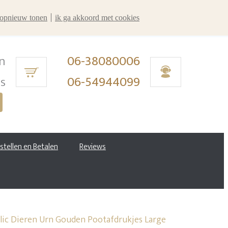
r opnieuw tonen
ik ga akkoord met cookies
n
06-38080006
ms
06-54944099
estellen en Betalen
Reviews
lic Dieren Urn Gouden Pootafdrukjes Large