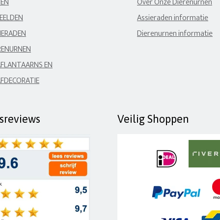
NEN
Over Onze Dierenurnen
EELDEN
Assieraden informatie
IERADEN
Dierenurnen informatie
RENURNEN
FLANTAARNS EN
FDECORATIE
fsreviews
Veilig Shoppen