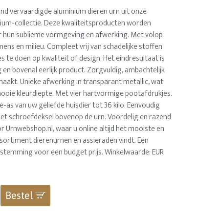
nd vervaardigde aluminium dieren urn uit onze
nium-collectie. Deze kwaliteitsproducten worden
 hun sublieme vormgeving en afwerking. Met volop
mens en milieu. Compleet vrij van schadelijke stoffen.
 te doen op kwaliteit of design. Het eindresultaat is
en bovenal eerlijk product. Zorgvuldig, ambachtelijk
aakt. Unieke afwerking in transparant metallic, wat
ooie kleurdiepte. Met vier hartvormige pootafdrukjes.
e-as van uw geliefde huisdier tot 36 kilo. Eenvoudig
a het schroefdeksel bovenop de urn. Voordelig en razend
r Urnwebshop.nl, waar u online altijd het mooiste en
sortiment dierenurnen en assieraden vindt. Een
estemming voor een budget prijs. Winkelwaarde: EUR
Bestel