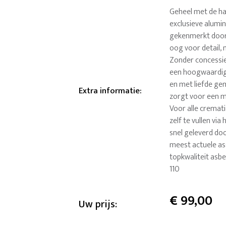
Geheel met de ha
exclusieve alumi
gekenmerkt door
oog voor detail, 
Zonder concessies
een hoogwaardig 
en met liefde gem
Extra informatie
:
zorgt voor een m
Voor alle cremati
zelf te vullen vi
snel geleverd doo
meest actuele as
topkwaliteit asb
110
€
99,00
Uw prijs: