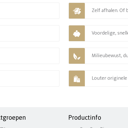
Zelf afhalen. Of
Voordelige, snell
Milieubewust, d
Louter originel
ctgroepen
Productinfo