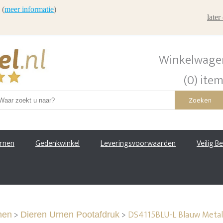
 (
meer informatie
)
late
Winkelwage
(0) ite
Zoeken
urnen
Gedenkwinkel
Leveringsvoorwaarden
Veilig B
>
>
DS4115BLU-L Blauw Metal
nen
Dieren Urnen Pootafdruk