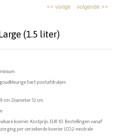
<<
vorige
volgende
>>
rge (1.5 liter)
uminium
4 goudkleurige hart pootafdrukjes
: 19 cm. Diameter 12 cm
en
uwbare koerier. Kostprijs: EUR 10. Bestellingen vanaf
ezorging per verzekerde koerier (CO2-neutrale