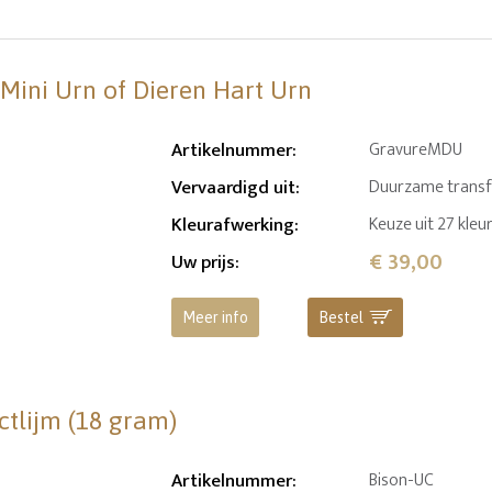
 Mini Urn of Dieren Hart Urn
Artikelnummer
:
GravureMDU
Vervaardigd uit
:
Duurzame transfer
Kleurafwerking
:
Keuze uit 27 kleu
€ 39,00
Uw prijs
:
Meer info
Bestel
ctlijm (18 gram)
Artikelnummer
:
Bison-UC