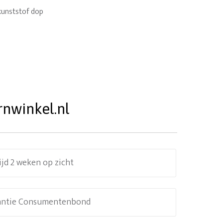
kunststof dop
rnwinkel.nl
ijd 2 weken op zicht
antie Consumentenbond