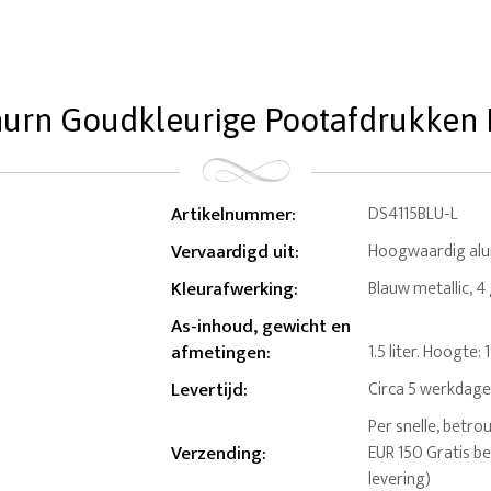
rn Goudkleurige Pootafdrukken La
Artikelnummer
:
DS4115BLU-L
Vervaardigd uit
:
Hoogwaardig al
Kleurafwerking
:
Blauw metallic, 
As-inhoud, gewicht en
afmetingen
:
1.5 liter. Hoogte
Levertijd
:
Circa 5 werkdag
Per snelle, betro
Verzending
:
EUR 150 Gratis b
levering)