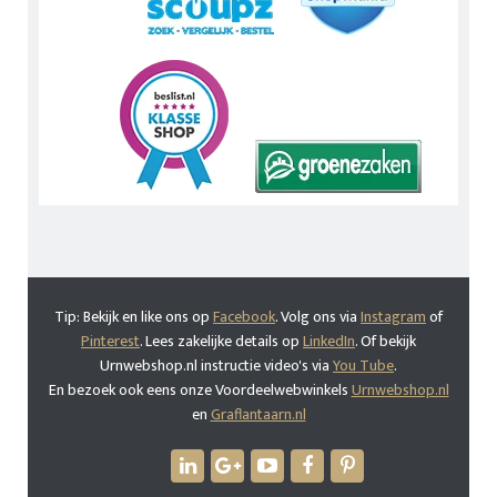
Tip: Bekijk en like ons op
Facebook
. Volg ons via
Instagram
of
Pinterest
. Lees zakelijke details op
LinkedIn
. Of bekijk
Urnwebshop.nl instructie video's via
You Tube
.
En bezoek ook eens onze Voordeelwebwinkels
Urnwebshop.nl
en
Graflantaarn.nl