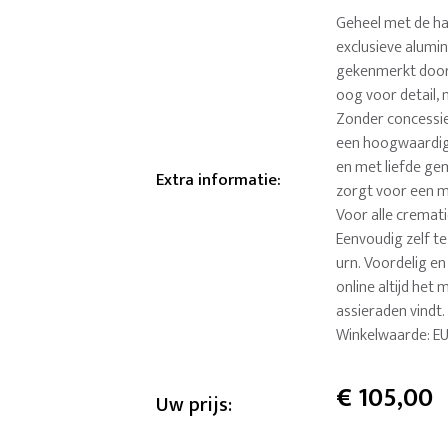
Geheel met de ha
exclusieve alumi
gekenmerkt door
oog voor detail, 
Zonder concessies
een hoogwaardig 
en met liefde gem
Extra informatie
:
zorgt voor een m
Voor alle cremati
Eenvoudig zelf te
urn. Voordelig e
online altijd he
assieraden vindt
Winkelwaarde: EU
€
105,00
Uw prijs: