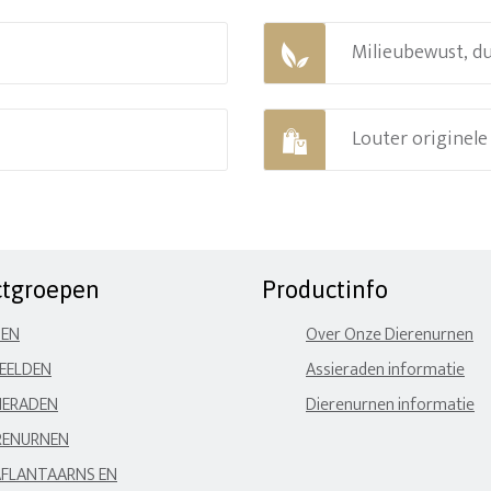
Milieubewust, d
Louter originel
ctgroepen
Productinfo
NEN
Over Onze Dierenurnen
EELDEN
Assieraden informatie
IERADEN
Dierenurnen informatie
RENURNEN
FLANTAARNS EN