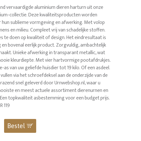
nd vervaardigde aluminium dieren harturn uit onze
nium-collectie. Deze kwaliteitsproducten worden
 hun sublieme vormgeving en afwerking. Met volop
mens en milieu. Compleet vrij van schadelijke stoffen.
 te doen op kwaliteit of design. Het eindresultaat is
en bovenal eerlijk product. Zorgvuldig, ambachtelijk
aakt. Unieke afwerking in transparant metallic, wat
ooie kleurdiepte. Met vier hartvormige pootafdrukjes.
e-as van uw geliefde huisdier tot 19 kilo. Of een asdeel.
 vullen via het schroefdeksel aan de onderzijde van de
n razend snel geleverd door Urnwebshop.nl, waar u
t mooiste en meest actuele assortiment dierenurnen en
. Een topkwaliteit asbestemming voor een budget prijs.
R 119
Bestel