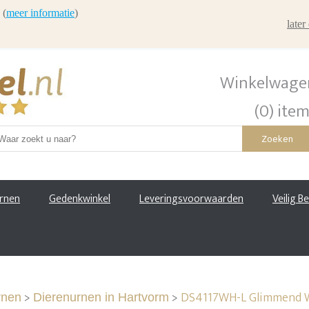
 (
meer informatie
)
late
Winkelwage
(0) ite
Zoeken
urnen
Gedenkwinkel
Leveringsvoorwaarden
Veilig B
>
>
DS4117WH-L Glimmend Wi
rnen
Dierenurnen in Hartvorm