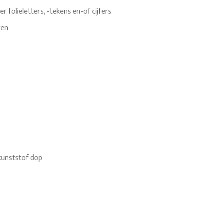
 folieletters, -tekens en-of cijfers
ren
kunststof dop