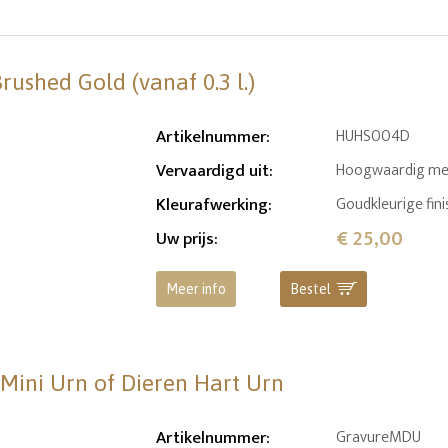
ushed Gold (vanaf 0.3 l.)
Artikelnummer
:
HUHS004D
Vervaardigd uit
:
Hoogwaardig me
Kleurafwerking
:
Goudkleurige fini
€ 25,00
Uw prijs
:
Meer info
Bestel
 Mini Urn of Dieren Hart Urn
Artikelnummer
:
GravureMDU