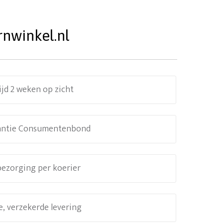
rnwinkel.nl
ijd 2 weken op zicht
antie Consumentenbond
 bezorging per koerier
e, verzekerde levering