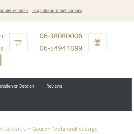
r opnieuw tonen
ik ga akkoord met cookies
n
06-38080006
ms
06-54944099
estellen en Betalen
Reviews
tte Hart Urn Gouden Pootafdrukjes Large