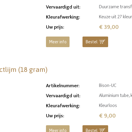
Vervaardigd uit
:
Duurzame transfer
Kleurafwerking
:
Keuze uit 27 kleu
€ 39,00
Uw prijs
:
Meer info
Bestel
ctlijm (18 gram)
Artikelnummer
:
Bison-UC
Vervaardigd uit
:
Aluminium tube, 
Kleurafwerking
:
Kleurloos
€ 9,00
Uw prijs
:
Meer info
Bestel