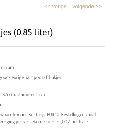
<<
vorige
volgende
>>
s (0.85 liter)
uminium
goudkleurige hart pootafdrukjes
e: 8.5 cm. Diameter 15 cm
en
uwbare koerier. Kostprijs: EUR 10. Bestellingen vanaf
ezorging per verzekerde koerier (CO2-neutrale