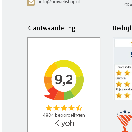
info@urnwebshop.nl
H
GRA
Klantwaardering
Bedrij