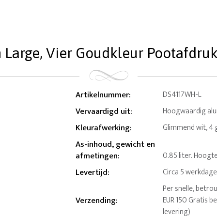
 Large, Vier Goudkleur Pootafdrukje
Artikelnummer
:
DS4117WH-L
Vervaardigd uit
:
Hoogwaardig al
Kleurafwerking
:
Glimmend wit, 4 
As-inhoud, gewicht en
afmetingen
:
0.85 liter. Hoogt
Levertijd
:
Circa 5 werkdag
Per snelle, betro
Verzending
:
EUR 150 Gratis b
levering)