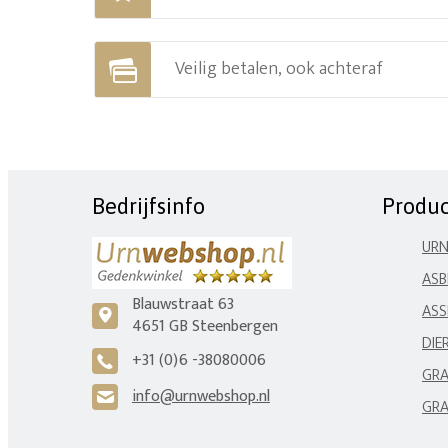
Veilig betalen, ook achteraf
Bedrijfsinfo
Produ
UR
ASB
Blauwstraat 63
ASS
c
4651 GB Steenbergen
DIE
+31 (0)6 -38080006
A
GRA
info@urnwebshop.nl
H
GRA