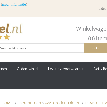
 (
meer informatie
)
late
Winkelwage
(0) ite
Zoeken
urnen
Gedenkwinkel
Leveringsvoorwaarden
Veilig B
>
>
>
DSAB01G RV
HOME
Dierenurnen
Assieraden Dieren