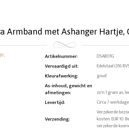
a Armband met Ashanger Hartje,
Artikelnummer
:
DSAB01G
Vervaardigd uit
:
Edelstaal (316 RV
Kleurafwerking
:
goud
As-inhoud, gewicht en
afmetingen
:
zo'n 1 gram as, l
Levertijd
:
Circa 7 werkdag
Verzekerde bezor
Verzending
:
kosten: EUR 10. B
verzekerde koeri