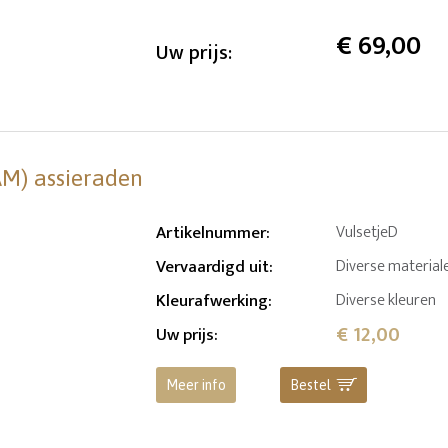
€
69,00
Uw prijs:
AM) assieraden
Artikelnummer
:
VulsetjeD
Vervaardigd uit
:
Diverse material
Kleurafwerking
:
Diverse kleuren
€ 12,00
Uw prijs
:
Meer info
Bestel