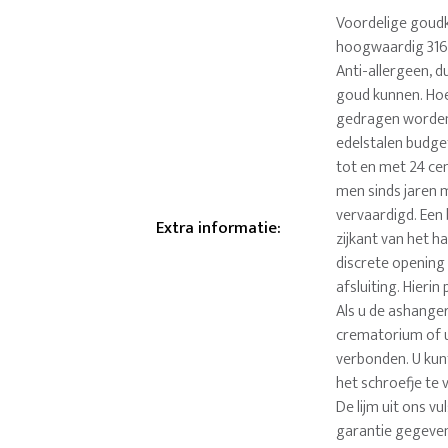
Voordelige goudk
hoogwaardig 316-
Anti-allergeen, 
goud kunnen. Hoef
gedragen worden
edelstalen budge
tot en met 24 cen
men sinds jaren m
vervaardigd. Een
Extra informatie
:
zijkant van het h
discrete opening
afsluiting. Hieri
Als u de ashanger 
crematorium of uw
verbonden. U kun
het schroefje te 
De lijm uit ons v
garantie gegeven