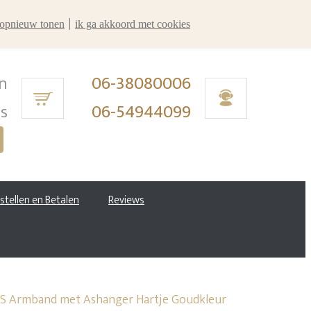
r opnieuw tonen
ik ga akkoord met cookies
n
06-38080006
ms
06-54944099
estellen en Betalen
Reviews
S Armband met Ashanger Hartje Goudkleur