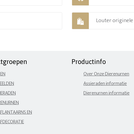
Louter originel
ctgroepen
Productinfo
NEN
Over Onze Dierenurnen
EELDEN
Assieraden informatie
IERADEN
Dierenurnen informatie
RENURNEN
FLANTAARNS EN
FDECORATIE