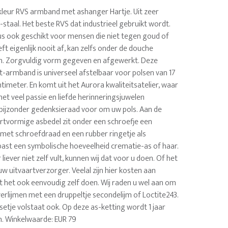
leur RVS armband met ashanger Hartje. Uit zeer
staal. Het beste RVS dat industrieel gebruikt wordt.
dus ook geschikt voor mensen die niet tegen goud of
t eigenlijk nooit af, kan zelfs onder de douche
. Zorgvuldig vorm gegeven en afgewerkt. Deze
t-armband is universeel afstelbaar voor polsen van 17
timeter. En komt uit het Aurora kwaliteitsatelier, waar
et veel passie en liefde herinneringsjuwelen
 bijzonder gedenksieraad voor om uw pols. Aan de
artvormige asbedel zit onder een schroefje een
 met schroefdraad en een rubber ringetje als
n past een symbolische hoeveelheid crematie-as of haar.
liever niet zelf vult, kunnen wij dat voor u doen. Of het
 uitvaartverzorger. Veelal zijn hier kosten aan
t het ook eenvoudig zelf doen. Wij raden u wel aan om
verlijmen met een druppeltje secondelijm of Loctite243.
ulsetje volstaat ook. Op deze as-ketting wordt 1 jaar
. Winkelwaarde: EUR 79