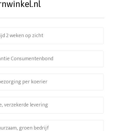
rnwinkel.nl
ijd 2 weken op zicht
antie Consumentenbond
 bezorging per koerier
e, verzekerde levering
uurzaam, groen bedrijf