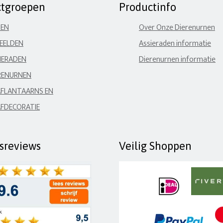
ctgroepen
Productinfo
NEN
Over Onze Dierenurnen
EELDEN
Assieraden informatie
IERADEN
Dierenurnen informatie
RENURNEN
FLANTAARNS EN
FDECORATIE
fsreviews
Veilig Shoppen