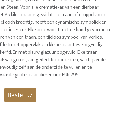
en Steen. Voor alle crematie-as van een dierbaar
met 85 kilo lichaamsgewicht. De traan of druppelvorm
mpel doch krachtig, heeft een dynamische symboliek en
ieder interieur. Elke urne wordt met de hand gevormd in
en van een traan, een tijdloos symbool van verlies,
fde. In het oppervlak zijn kleine traantjes zorgvuldig
kerfd. En met blauw glazuur opgevuld. Elke traan
aal: van gemis, van gedeelde momenten, van blijvende
eenvoudig zelf aan de onderzijde te vullen en te
lwaarde grote traan dieren urn: EUR 299
Bestel