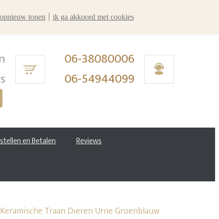
r opnieuw tonen
ik ga akkoord met cookies
n
06-38080006
ms
06-54944099
estellen en Betalen
Reviews
Keramische Traan Dieren Urne Groenblauw