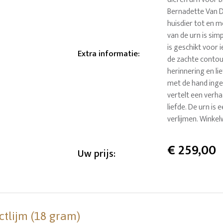
Bernadette Van D
huisdier tot en 
van de urn is si
is geschikt voor 
Extra informatie
:
de zachte contour
herinnering en lie
met de hand inge
vertelt een verh
liefde. De urn is 
verlijmen. Winke
€
259,00
Uw prijs:
ctlijm (18 gram)