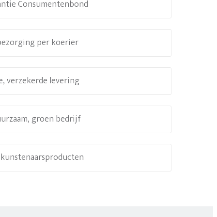
antie Consumentenbond
 bezorging per koerier
e, verzekerde levering
uurzaam, groen bedrijf
e kunstenaarsproducten