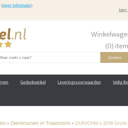
 (
meer informatie
)
late
Winkelwage
(0) ite
Zoeken
urnen
Gedenkwinkel
Leveringsvoorwaarden
Veilig B
>
>
DUBVOHM-L-2018 Grote 
nen
Dierenurnen in Traanvorm