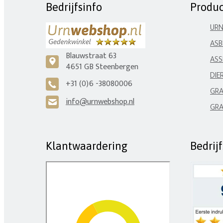
Bedrijfsinfo
Produ
UR
ASB
Blauwstraat 63
ASS
c
4651 GB Steenbergen
DIE
+31 (0)6 -38080006
A
GRA
info@urnwebshop.nl
H
GRA
Klantwaardering
Bedrij