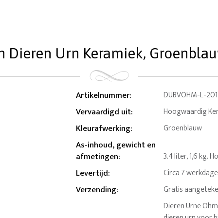
n Dieren Urn Keramiek, Groenblauw 
Artikelnummer
:
DUBVOHM-L-201
Vervaardigd uit
:
Hoogwaardig Ke
Kleurafwerking
:
Groenblauw
As-inhoud, gewicht en
afmetingen
:
3.4 liter, 1,6 kg.
Levertijd
:
Circa 7 werkdag
Verzending
:
Gratis aangeteke
Dieren Urne Ohm 
dieren urn voor 