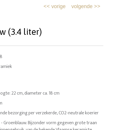
<<
vorige
volgende
>>
(3.4 liter)
8
ramiek
 Hoogte: 22 cm, diameter ca. 18 cm
en
nde bezorging per verzekerde, CO2-neutrale koerier
- Groenblauw. Bijzonder vorm gegeven grote traan
binnengebruik, van de bekende Vlaamse keramiste