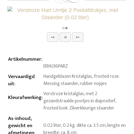
Artikelnummer
:
ERHU36PARZ
Vervaardigd
Handgeblazen Kristalglas, frosted roze.
uit
:
Messing staander, rubber nopjes
Vorstroze kristalglas, met 2
Kleurafwerking
:
gezandstraalde pootjes in diapositief,
frosted look. Zilverkleurige staander
As-inhoud,
gewicht en
0.02 liter, 0.2 kg. dikte ca. 3.5 cm, lengte en
afmetingen
:
breedte: ca. 8 cm