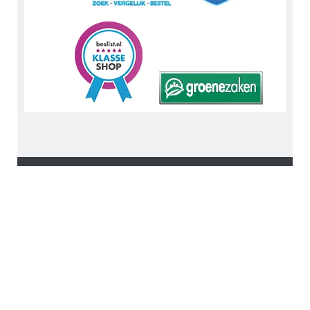
Tip: Bekijk en like ons op
Facebook
. Volg ons via
Instagram
of
Pinterest
. Lees zakelijke details op
LinkedIn
. Of bekijk
Urnwebshop.nl instructie video's via
You Tube
.
En bezoek ook eens onze Voordeelwebwinkels
Urnwebshop.nl
en
Graflantaarn.nl