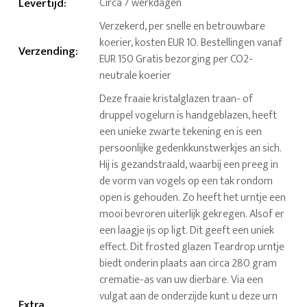
Levertijd
:
Circa 7 werkdagen
Verzekerd, per snelle en betrouwbare
koerier, kosten EUR 10. Bestellingen vanaf
Verzending
:
EUR 150 Gratis bezorging per CO2-
neutrale koerier
Deze fraaie kristalglazen traan- of
druppel vogelurn is handgeblazen, heeft
een unieke zwarte tekening en is een
persoonlijke gedenkkunstwerkjes an sich.
Hij is gezandstraald, waarbij een preeg in
de vorm van vogels op een tak rondom
open is gehouden. Zo heeft het urntje een
mooi bevroren uiterlijk gekregen. Alsof er
een laagje ijs op ligt. Dit geeft een uniek
effect. Dit frosted glazen Teardrop urntje
biedt onderin plaats aan circa 280 gram
crematie-as van uw dierbare. Via een
vulgat aan de onderzijde kunt u deze urn
Extra