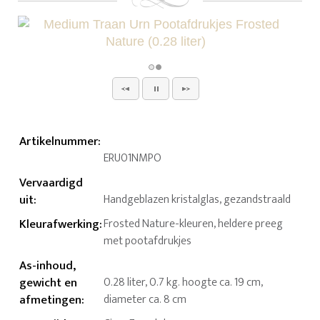
Artikelnummer
:
ERU01NMPO
Vervaardigd
uit
:
Handgeblazen kristalglas, gezandstraald
Kleurafwerking
:
Frosted Nature-kleuren, heldere preeg
met pootafdrukjes
As-inhoud,
gewicht en
0.28 liter, 0.7 kg. hoogte ca. 19 cm,
afmetingen
:
diameter ca. 8 cm