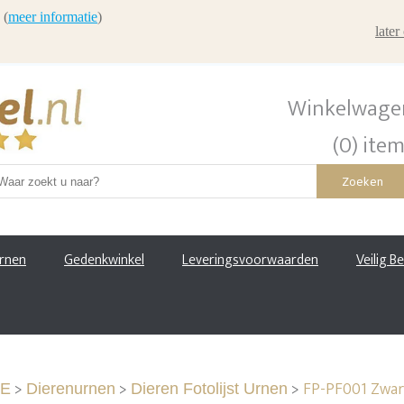
 (
meer informatie
)
late
Winkelwage
(0) ite
Zoeken
urnen
Gedenkwinkel
Leveringsvoorwaarden
Veilig B
>
>
>
FP-PF001 Zwart
E
Dierenurnen
Dieren Fotolijst Urnen