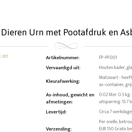
 Dieren Urn met Pootafdruk en Asbu
Artikelnummer
:
FP-PF001
Vervaardigd uit
:
Houten kader, gl
Matzwart - heeft s
Kleurafwerking
:
as-container, gr
As-inhoud, gewicht en
0.02 liter. 0.5 kg.
afmetingen
:
uitsparring: 13.7 b
Levertijd
:
Circa 7 werkdag
Per snelle, betro
Verzending
:
EUR 150 Gratis b