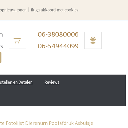
r opnieuw tonen
ik ga akkoord met cookies
n
06-38080006
ms
06-54944099
estellen en Betalen
Reviews
e Fotolijst Dierenurn Pootafdruk Asbuisje