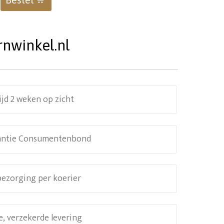
rnwinkel.nl
ijd 2 weken op zicht
antie Consumentenbond
 bezorging per koerier
e, verzekerde levering