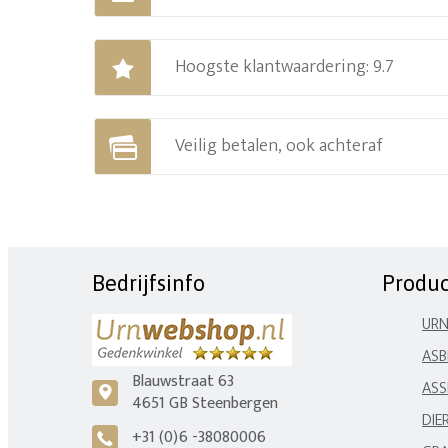
Hoogste klantwaardering: 9.7
Veilig betalen, ook achteraf
Bedrijfsinfo
Produ
UR
ASB
Blauwstraat 63
ASS
c
4651 GB Steenbergen
DIE
+31 (0)6 -38080006
A