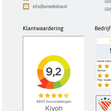
GRA
info@urnwebshop.nl
H
GRA
Klantwaardering
Bedrij