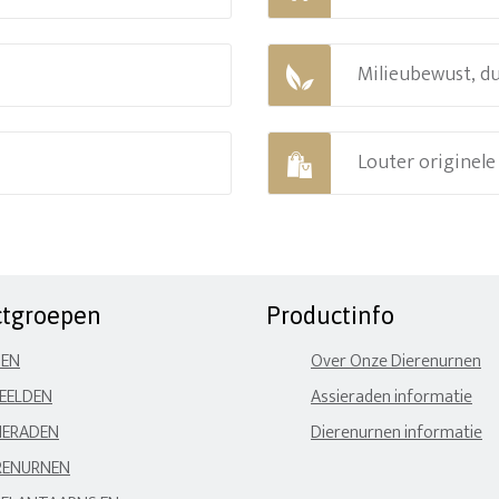
Milieubewust, d
Louter originel
ctgroepen
Productinfo
NEN
Over Onze Dierenurnen
EELDEN
Assieraden informatie
IERADEN
Dierenurnen informatie
RENURNEN