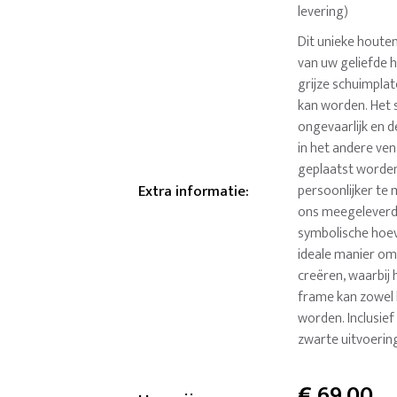
levering)
Dit unieke houten
van uw geliefde h
grijze schuimpla
kan worden. Het 
ongevaarlijk en d
in het andere ven
geplaatst worden 
Extra informatie
:
persoonlijker te 
ons meegeleverde
symbolische hoev
ideale manier om 
creëren, waarbij h
frame kan zowel 
worden. Inclusie
zwarte uitvoerin
€
69,00