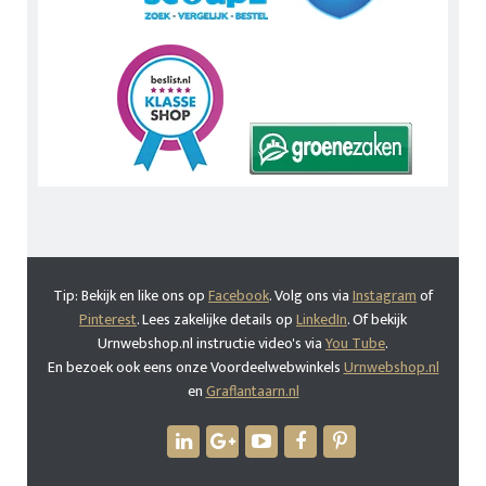
Tip: Bekijk en like ons op
Facebook
. Volg ons via
Instagram
of
Pinterest
. Lees zakelijke details op
LinkedIn
. Of bekijk
Urnwebshop.nl instructie video's via
You Tube
.
En bezoek ook eens onze Voordeelwebwinkels
Urnwebshop.nl
en
Graflantaarn.nl