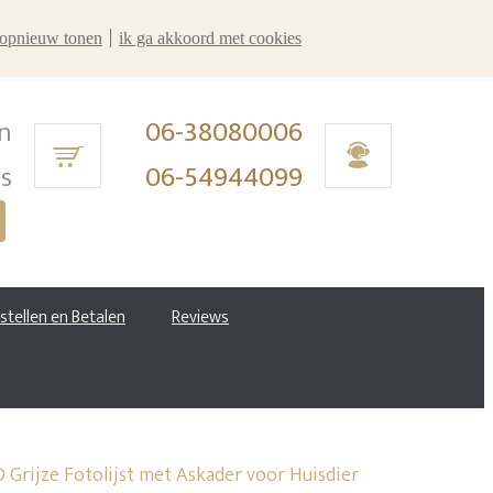
r opnieuw tonen
ik ga akkoord met cookies
n
06-38080006
ms
06-54944099
estellen en Betalen
Reviews
Grijze Fotolijst met Askader voor Huisdier