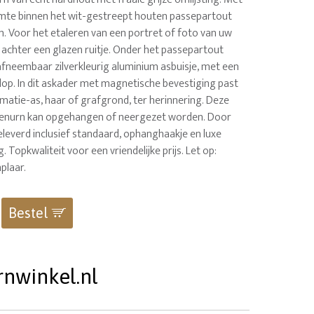
imte binnen het wit-gestreept houten passepartout
 cm. Voor het etaleren van een portret of foto van uw
, achter een glazen ruitje. Onder het passepartout
 afneembaar zilverkleurig aluminium asbuisje, met een
dop. In dit askader met magnetische bevestiging past
matie-as, haar of grafgrond, ter herinnering. Deze
ierenurn kan opgehangen of neergezet worden. Door
leverd inclusief standaard, ophanghaakje en luxe
 Topkwaliteit voor een vriendelijke prijs. Let op:
plaar.
Bestel
rnwinkel.nl