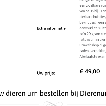
een zichtbare ru
van ca. 15 bij 10
dierbare huisdier
bevindt zich een
Extra informatie
:
eenvoudige sluit
zo'n 20 gram cre
fotolijst mini d
Urnwebshop.nl ge
cadeauverpakking.
Allerlaatste exem
€
49,00
Uw prijs:
dieren urn bestellen bij Dierenu