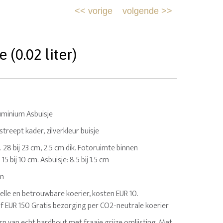
<<
vorige
volgende
>>
 (0.02 liter)
uminium Asbuisje
estreept kader, zilverkleur buisje
lo. 28 bij 23 cm, 2.5 cm dik. Fotoruimte binnen
15 bij 10 cm. Asbuisje: 8.5 bij 1.5 cm
en
elle en betrouwbare koerier, kosten EUR 10.
af EUR 150 Gratis bezorging per CO2-neutrale koerier
urn van echt hardhout met fraaie grijze omlijsting. Met