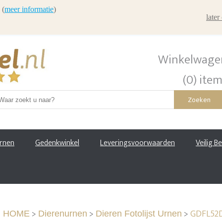
 (
meer informatie
)
late
Winkelwage
(0) ite
Zoeken
urnen
Gedenkwinkel
Leveringsvoorwaarden
Veilig B
>
>
>
GDFL52D 
HOME
Dierenurnen
Dieren Fotolijst Urnen