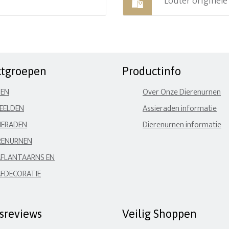
Louter originel
ctgroepen
Productinfo
NEN
Over Onze Dierenurnen
EELDEN
Assieraden informatie
IERADEN
Dierenurnen informatie
RENURNEN
FLANTAARNS EN
FDECORATIE
fsreviews
Veilig Shoppen