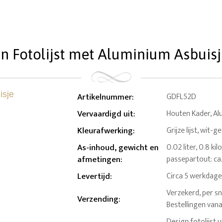
n Fotolijst met Aluminium Asbuisje
Artikelnummer
:
GDFL52D
Vervaardigd uit
:
Houten Kader, Al
Kleurafwerking
:
Grijze lijst, wit-g
As-inhoud, gewicht en
0.02 liter, 0.8 ki
afmetingen
:
passepartout: ca. 
Levertijd
:
Circa 5 werkdag
Verzekerd, per sn
Verzending
:
Bestellingen van
Design fotolijst 