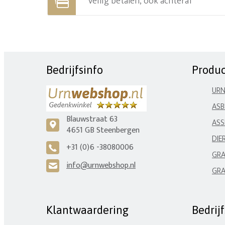
Veilig betalen, ook achteraf
Bedrijfsinfo
Produ
UR
ASB
Blauwstraat 63
ASS
c
4651 GB Steenbergen
DIE
+31 (0)6 -38080006
A
GRA
info@urnwebshop.nl
H
GRA
Klantwaardering
Bedrij