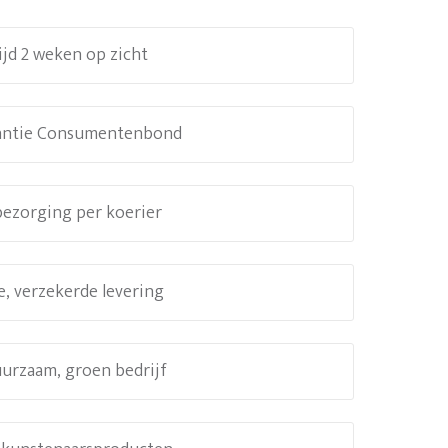
ijd 2 weken op zicht
antie Consumentenbond
 bezorging per koerier
e, verzekerde levering
uurzaam, groen bedrijf