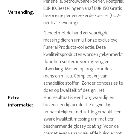
Per snelle, betrouwbare koerier. Kostprijs:
EUR 10. Bestellingen vanaf EUR 150 Gratis
Verzending
:
bezorging per verzekerde koerier (CO2-
neutrale levering)
Geheel met de hand vervaardigde
messing dieren urn uit onze exclusieve
Funeral Products-collectie. Deze
kwaliteitsproducten worden gekenmerkt
door hun sublieme vormgeving en
afwerking. Met volop oog voor detail,
mens en milieu. Compleet vrij van
schadelijke stoffen. Zonder concessies te
doen op kwaliteit of design. Het
Extra
eindresultaat is een hoogwaardig en
informatie
:
bovenal eerlijk product. Zorgvuldig,
ambachtelijk en met liefde gemaakt. Een
zware kwaliteit messing urn met een
beschermende glossy coating. Voor de
crematie-as van uw geliefde huisdier tot