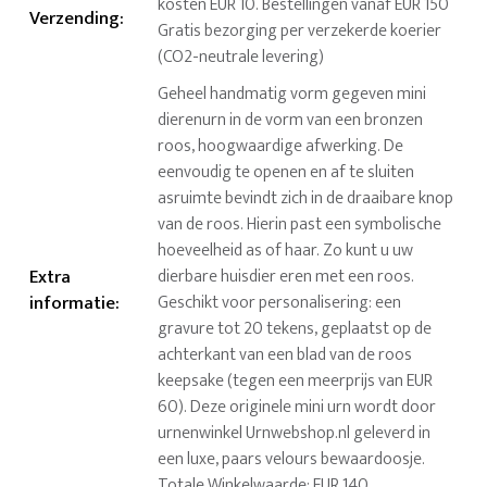
kosten EUR 10. Bestellingen vanaf EUR 150
Verzending
:
Gratis bezorging per verzekerde koerier
(CO2-neutrale levering)
Geheel handmatig vorm gegeven mini
dierenurn in de vorm van een bronzen
roos, hoogwaardige afwerking. De
eenvoudig te openen en af te sluiten
asruimte bevindt zich in de draaibare knop
van de roos. Hierin past een symbolische
hoeveelheid as of haar. Zo kunt u uw
Extra
dierbare huisdier eren met een roos.
informatie
:
Geschikt voor personalisering: een
gravure tot 20 tekens, geplaatst op de
achterkant van een blad van de roos
keepsake (tegen een meerprijs van EUR
60). Deze originele mini urn wordt door
urnenwinkel Urnwebshop.nl geleverd in
een luxe, paars velours bewaardoosje.
Totale Winkelwaarde: EUR 140