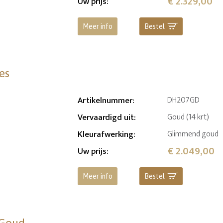
€ 2.329,00
Uw prijs
:
Meer info
Bestel
es
Artikelnummer
:
DH207GD
Vervaardigd uit
:
Goud (14 krt)
Kleurafwerking
:
Glimmend goud
€ 2.049,00
Uw prijs
:
Meer info
Bestel