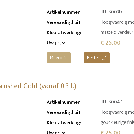
Artikelnummer
:
HUHS003D
Vervaardigd uit
:
Hoogwaardig me
Kleurafwerking
:
matte zilverkleur
€ 25,00
Uw prijs
:
Meer info
Bestel
ushed Gold (vanaf 0.3 l.)
Artikelnummer
:
HUHS004D
Vervaardigd uit
:
Hoogwaardig me
Kleurafwerking
:
goudkleurige fini
€ 25,00
Uw prijs
: