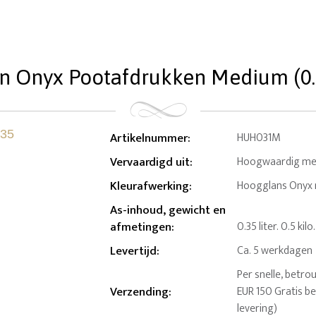
n Onyx Pootafdrukken Medium (0.3
Artikelnummer
:
HUH031M
Vervaardigd uit
:
Hoogwaardig me
Kleurafwerking
:
Hoogglans Onyx 
As-inhoud, gewicht en
afmetingen
:
0.35 liter. 0.5 k
Levertijd
:
Ca. 5 werkdagen
Per snelle, betro
Verzending
:
EUR 150 Gratis b
levering)