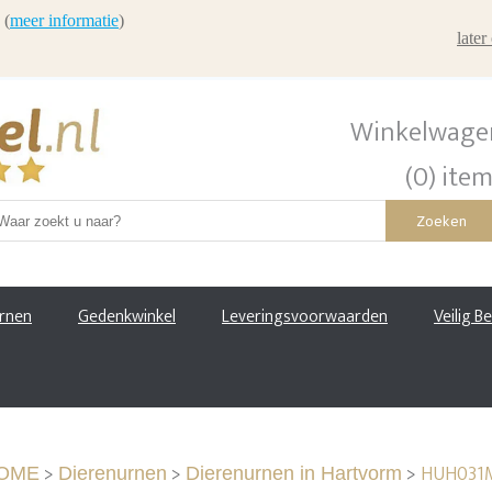
 (
meer informatie
)
late
Winkelwage
(0) ite
Zoeken
urnen
Gedenkwinkel
Leveringsvoorwaarden
Veilig B
>
>
>
HUH031M
OME
Dierenurnen
Dierenurnen in Hartvorm