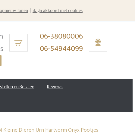
r opnieuw tonen
ik ga akkoord met cookies
n
06-38080006
ms
06-54944099
estellen en Betalen
Reviews
 Kleine Dieren Urn Hartvorm Onyx Pootjes