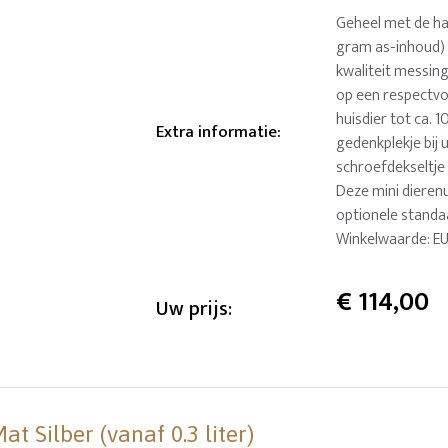
Geheel met de ha
gram as-inhoud) 
kwaliteit messi
op een respectvol
huisdier tot ca. 
Extra informatie
:
gedenkplekje bij 
schroefdekseltje 
Deze mini dierenu
optionele standa
Winkelwaarde: EU
€
114,00
Uw prijs:
 Silber (vanaf 0.3 liter)