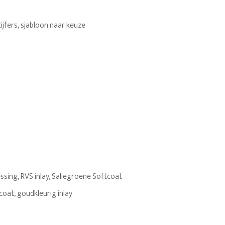
cijfers, sjabloon naar keuze
ing, RVS inlay, Saliegroene Softcoat
oat, goudkleurig inlay