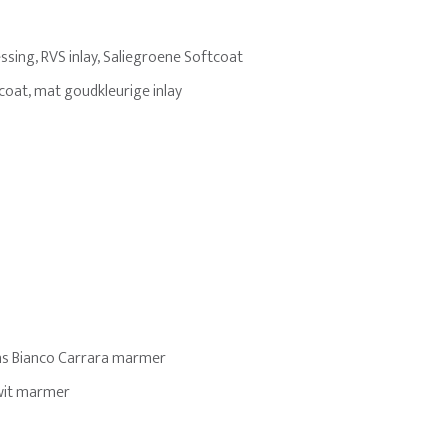
ing, RVS inlay, Saliegroene Softcoat
coat, mat goudkleurige inlay
aans Bianco Carrara marmer
 wit marmer