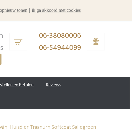
r opnieuw tonen
ik ga akkoord met cookies
n
06-38080006
ms
06-54944099
estellen en Betalen
Reviews
ini Huisdier Traanurn Softcoat Saliegroen