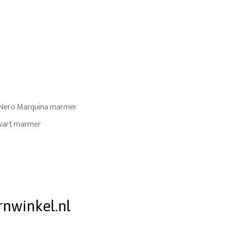
s Nero Marquina marmer
wart marmer
rnwinkel.nl