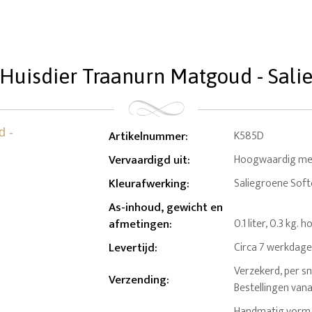
uisdier Traanurn Matgoud - Salieg
Artikelnummer
:
K585D
Vervaardigd uit
:
Hoogwaardig mess
Kleurafwerking
:
Saliegroene Softc
As-inhoud, gewicht en
afmetingen
:
0.1 liter, 0.3 kg.
Levertijd
:
Circa 7 werkdag
Verzekerd, per sn
Verzending
:
Bestellingen van
Handmatig vormg