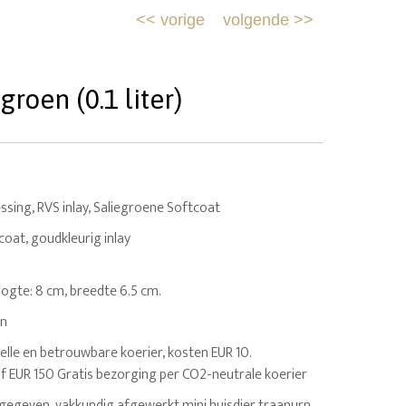
<<
vorige
volgende
>>
roen (0.1 liter)
ing, RVS inlay, Saliegroene Softcoat
oat, goudkleurig inlay
 hoogte: 8 cm, breedte 6.5 cm.
en
elle en betrouwbare koerier, kosten EUR 10.
af EUR 150 Gratis bezorging per CO2-neutrale koerier
egeven, vakkundig afgewerkt mini huisdier traanurn