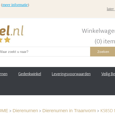
 (
meer informatie
)
late
Winkelwage
(0) ite
Zoeken
urnen
Gedenkwinkel
Leveringsvoorwaarden
Veilig B
>
>
>
K585D M
OME
Dierenurnen
Dierenurnen in Traanvorm