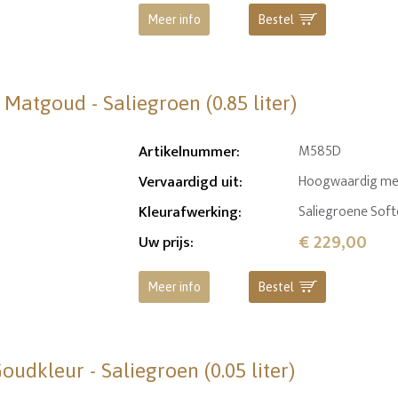
Meer info
Bestel
Matgoud - Saliegroen (0.85 liter)
Artikelnummer
:
M585D
Vervaardigd uit
:
Hoogwaardig mess
Kleurafwerking
:
Saliegroene Softc
€ 229,00
Uw prijs
:
Meer info
Bestel
udkleur - Saliegroen (0.05 liter)