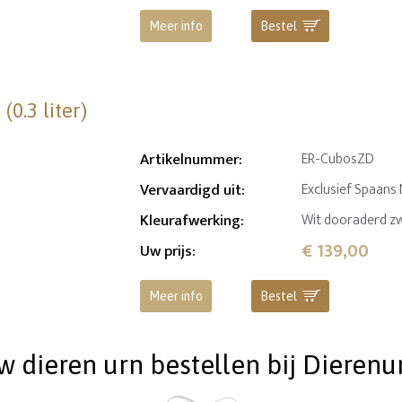
Meer info
Bestel
0.3 liter)
Artikelnummer
:
ER-CubosZD
Vervaardigd uit
:
Exclusief Spaan
Kleurafwerking
:
Wit dooraderd z
€ 139,00
Uw prijs
:
Meer info
Bestel
dieren urn bestellen bij Dierenu