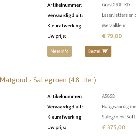
Artikelnummer
:
GravDROP-KD
Vervaardigd uit
:
Laser, letters en 
Kleurafwerking
:
Metaalkleur
€ 79,00
Uw prijs
:
Meer info
Bestel
atgoud - Saliegroen (4.8 liter)
Artikelnummer
:
A585D
Vervaardigd uit
:
Hoogwaardig mess
Kleurafwerking
:
Saliegroene Softc
€ 375,00
Uw prijs
: