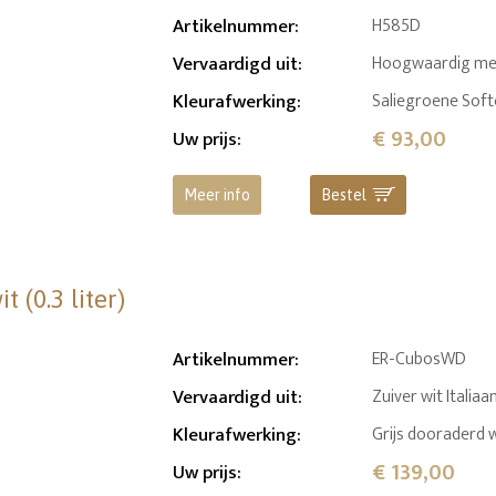
Artikelnummer
:
H585D
Vervaardigd uit
:
Hoogwaardig mess
Kleurafwerking
:
Saliegroene Soft
€ 93,00
Uw prijs
:
Meer info
Bestel
 (0.3 liter)
Artikelnummer
:
ER-CubosWD
Vervaardigd uit
:
Zuiver wit Itali
Kleurafwerking
:
Grijs dooraderd
€ 139,00
Uw prijs
: