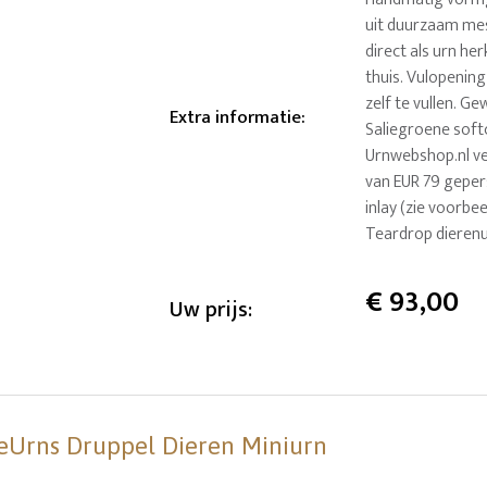
uit duurzaam mes
direct als urn he
thuis. Vulopenin
zelf te vullen. 
Extra informatie
:
Saliegroene softc
Urnwebshop.nl ve
van EUR 79 geper
inlay (zie voorbe
Teardrop dierenu
€
93,00
Uw prijs:
eUrns Druppel Dieren Miniurn