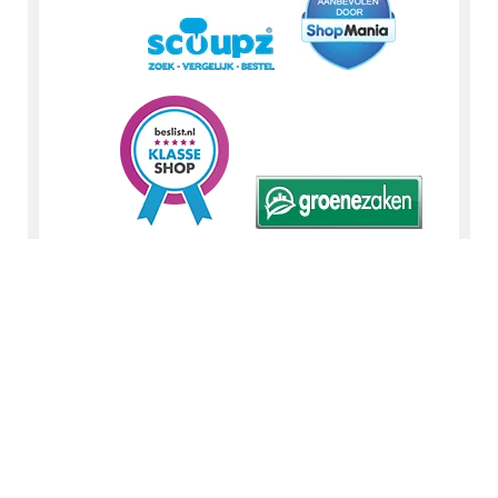
Tip: Bekijk en like ons op
Facebook
. Volg ons via
Instagram
of
Pinterest
. Lees zakelijke details op
LinkedIn
. Of bekijk
Urnwebshop.nl instructie video's via
You Tube
.
En bezoek ook eens onze Voordeelwebwinkels
Urnwebshop.nl
en
Graflantaarn.nl