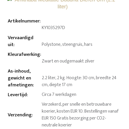
Artikelnummer
:
KY1035297D
Vervaardigd
uit
:
Polystone, steengruis, hars
Kleurafwerking
:
Zwart en oudgemaakt zilver
As-inhoud,
gewicht en
2.2 liter, 2 kg. Hoogte: 30 cm, breedte 24
afmetingen
:
cm, diepte 17 cm
Levertijd
:
Circa 7 werkdagen
Verzekerd, per snelle en betrouwbare
koerier, kosten EUR 10. Bestellingen vanaf
Verzending
:
EUR 150 Gratis bezorging per CO2-
neutrale koerier