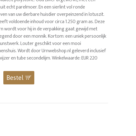
it echt parelmoer. En een sierlint vol ronde
leven van uw dierbare huisdier overpeinzend in lotuszit.
eeft voldoende inhoud voor circa 1.250 gram as. Deze
n wordt voor hij in de verpakking gaat gewijd met
egend door een monnik. Kortom: een uniek persoonlijk
nstwerk. Louter geschikt voor een mooi
nenshuis. Wordt door Urnwebshop.nl geleverd inclusief
wijzer en tube secondelijm. Winkelwaarde: EUR 220
Bestel