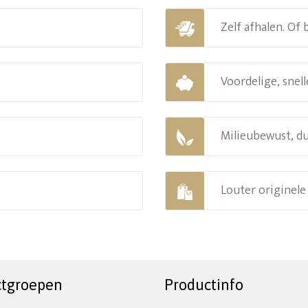
Zelf afhalen. Of
Voordelige, snell
Milieubewust, d
Louter originel
ctgroepen
Productinfo