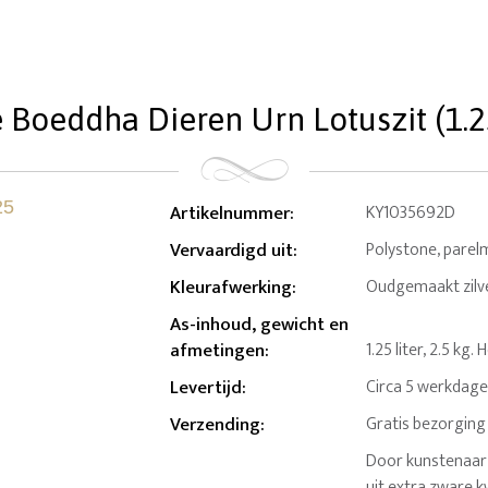
 Boeddha Dieren Urn Lotuszit (1.25
Artikelnummer
:
KY1035692D
Vervaardigd uit
:
Polystone, parel
Kleurafwerking
:
Oudgemaakt zilve
As-inhoud, gewicht en
afmetingen
:
1.25 liter, 2.5 kg
Levertijd
:
Circa 5 werkdag
Verzending
:
Gratis bezorging
Door kunstenaar
uit extra zware k