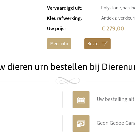
Vervaardigd uit
:
Polystone, hard
Kleurafwerking
:
Antiek zilverkleu
€ 279,00
Uw prijs
:
Meer info
Bestel
dieren urn bestellen bij Dierenu
Uw bestelling alt
Geen Gedoe Gar