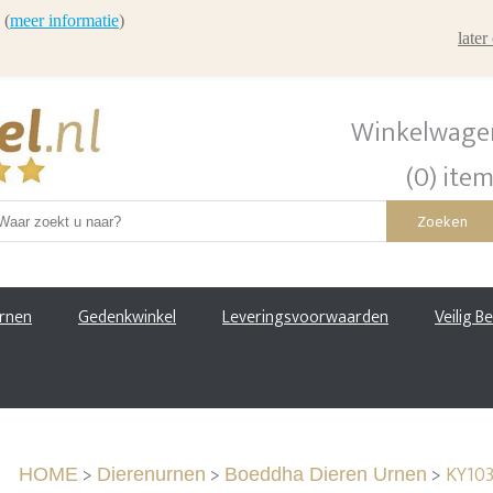
 (
meer informatie
)
late
Winkelwage
(0) ite
Zoeken
urnen
Gedenkwinkel
Leveringsvoorwaarden
Veilig B
>
>
>
KY103
HOME
Dierenurnen
Boeddha Dieren Urnen