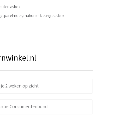
houten asbox
rig, parelmoer, mahonie-kleurige asbox
rnwinkel.nl
ijd 2 weken op zicht
antie Consumentenbond