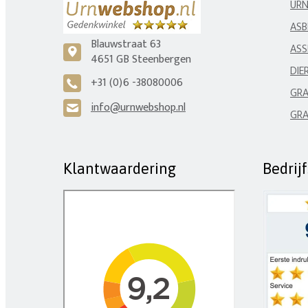
UR
ASB
Blauwstraat 63
ASS
c
4651 GB Steenbergen
DIE
+31 (0)6 -38080006
A
GRA
info@urnwebshop.nl
H
GRA
Klantwaardering
Bedrij