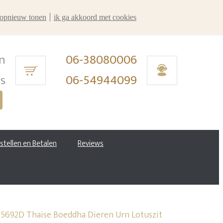
r opnieuw tonen
ik ga akkoord met cookies
n
06-38080006
ms
06-54944099
estellen en Betalen
Reviews
5692D Thaise Boeddha Dieren Urn Lotuszit