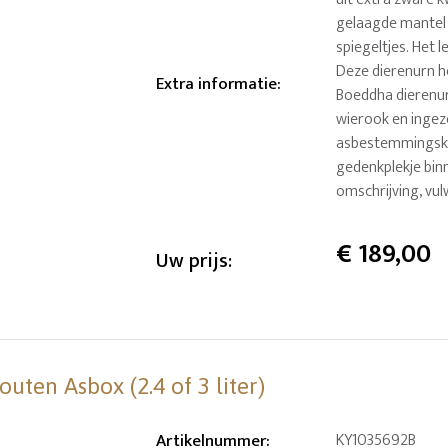
gelaagde mantel u
spiegeltjes. Het 
Deze dierenurn h
Extra informatie
:
Boeddha dierenur
wierook en ingez
asbestemmingsku
gedenkplekje bin
omschrijving, vul
€
189,00
Uw prijs:
ten Asbox (2.4 of 3 liter)
Artikelnummer
:
KY1035692B