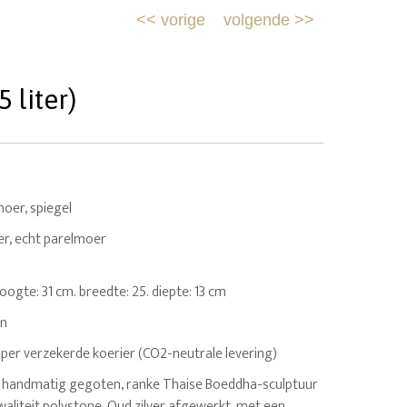
<<
vorige
volgende
>>
 liter)
moer, spiegel
r, echt parelmoer
. Hoogte: 31 cm. breedte: 25. diepte: 13 cm
en
 per verzekerde koerier (CO2-neutrale levering)
 handmatig gegoten, ranke Thaise Boeddha-sculptuur
waliteit polystone. Oud zilver afgewerkt, met een