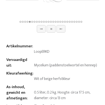
Artikelnummer
:
LoopERKD
Vervaardigd
uit
:
Mycelium (paddenstoelwortel en hennep)
Kleurafwerking
:
Wit of beige herfstkleur
As-inhoud,
gewicht en
0.5 liter, 0.2 kg. Hoogte: circa 17.5 cm,
afmetingen
:
diameter: circa 13 cm