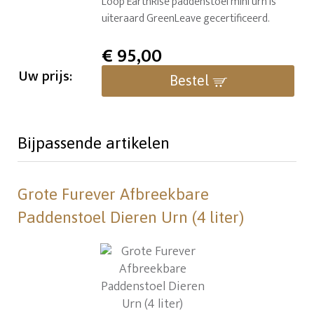
Loop EarthRise paddenstoel mini urn is
uiteraard GreenLeave gecertificeerd.
€
95,00
Uw prijs:
Bestel
Bijpassende artikelen
Grote Furever Afbreekbare
Paddenstoel Dieren Urn (4 liter)