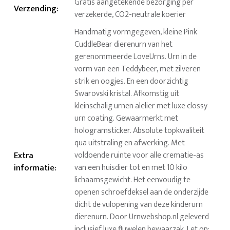
Gratis aangetekende bezorging per
Verzending
:
verzekerde, CO2-neutrale koerier
Handmatig vormgegeven, kleine Pink
CuddleBear dierenurn van het
gerenommeerde LoveUrns. Urn in de
vorm van een Teddybeer, met zilveren
strik en oogjes. En een doorzichtig
Swarovski kristal. Afkomstig uit
kleinschalig urnen alelier met luxe clossy
urn coating. Gewaarmerkt met
hologramsticker. Absolute topkwaliteit
qua uitstraling en afwerking. Met
Extra
voldoende ruinte voor alle crematie-as
informatie
:
van een huisdier tot en met 10 kilo
lichaamsgewicht. Het eenvoudig te
openen schroefdeksel aan de onderzijde
dicht de vulopening van deze kinderurn
dierenurn. Door Urnwebshop.nl geleverd
inclusief luxe fluwelen bewaarzak. Let op: