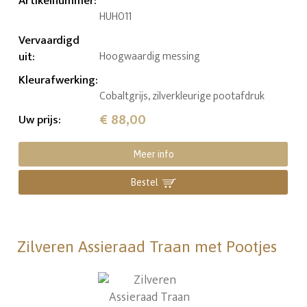
Artikelnummer
:
HUH011
Vervaardigd
uit
:
Hoogwaardig messing
Kleurafwerking
:
Cobaltgrijs, zilverkleurige pootafdruk
€ 88,00
Uw prijs
:
Meer info
Bestel
Zilveren Assieraad Traan met Pootjes