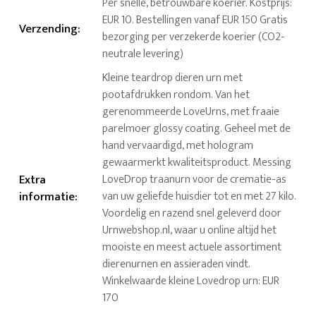
Per snelle, betrouwbare koerier. Kostprijs:
EUR 10. Bestellingen vanaf EUR 150 Gratis
Verzending
:
bezorging per verzekerde koerier (CO2-
neutrale levering)
Kleine teardrop dieren urn met
pootafdrukken rondom. Van het
gerenommeerde LoveUrns, met fraaie
parelmoer glossy coating. Geheel met de
hand vervaardigd, met hologram
gewaarmerkt kwaliteitsproduct. Messing
Extra
LoveDrop traanurn voor de crematie-as
informatie
:
van uw geliefde huisdier tot en met 27 kilo.
Voordelig en razend snel geleverd door
Urnwebshop.nl, waar u online altijd het
mooiste en meest actuele assortiment
dierenurnen en assieraden vindt.
Winkelwaarde kleine Lovedrop urn: EUR
170