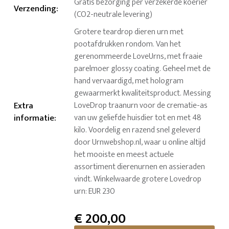
Gratis bezorging per verzekerde koerier
Verzending
:
(CO2-neutrale levering)
Grotere teardrop dieren urn met
pootafdrukken rondom. Van het
gerenommeerde LoveUrns, met fraaie
parelmoer glossy coating. Geheel met de
hand vervaardigd, met hologram
gewaarmerkt kwaliteitsproduct. Messing
Extra
LoveDrop traanurn voor de crematie-as
informatie
:
van uw geliefde huisdier tot en met 48
kilo. Voordelig en razend snel geleverd
door Urnwebshop.nl, waar u online altijd
het mooiste en meest actuele
assortiment dierenurnen en assieraden
vindt. Winkelwaarde grotere Lovedrop
urn: EUR 230
€
200,00