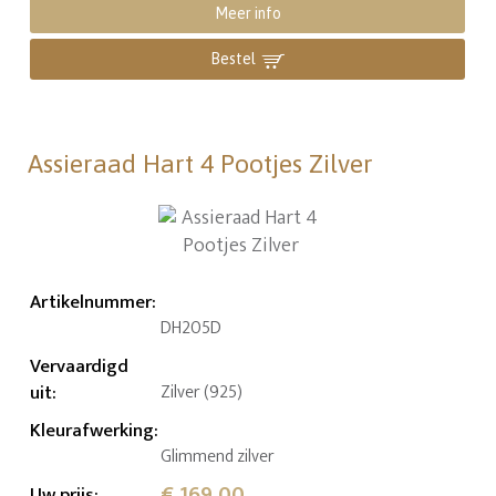
Meer info
Bestel
Assieraad Hart 4 Pootjes Zilver
Artikelnummer
:
DH205D
Vervaardigd
uit
:
Zilver (925)
Kleurafwerking
:
Glimmend zilver
€ 169,00
Uw prijs
: