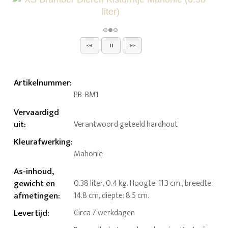
Artikelnummer
:
PB-BM1
Vervaardigd
uit
:
Verantwoord geteeld hardhout
Kleurafwerking
:
Mahonie
As-inhoud,
gewicht en
0.38 liter, 0.4 kg. Hoogte: 11.3 cm., breedte:
afmetingen
:
14.8 cm, diepte: 8.5 cm.
Levertijd
:
Circa 7 werkdagen