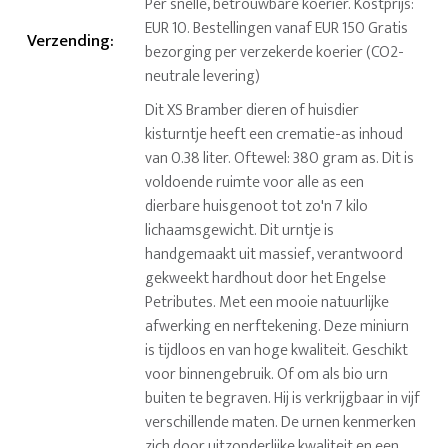
Per snelle, betrouwbare koerier. Kostprijs:
EUR 10. Bestellingen vanaf EUR 150 Gratis
Verzending
:
bezorging per verzekerde koerier (CO2-
neutrale levering)
Dit XS Bramber dieren of huisdier
kisturntje heeft een crematie-as inhoud
van 0.38 liter. Oftewel: 380 gram as. Dit is
voldoende ruimte voor alle as een
dierbare huisgenoot tot zo'n 7 kilo
lichaamsgewicht. Dit urntje is
handgemaakt uit massief, verantwoord
gekweekt hardhout door het Engelse
Petributes. Met een mooie natuurlijke
afwerking en nerftekening. Deze miniurn
is tijdloos en van hoge kwaliteit. Geschikt
voor binnengebruik. Of om als bio urn
buiten te begraven. Hij is verkrijgbaar in vijf
verschillende maten. De urnen kenmerken
zich door uitzonderlijke kwaliteit en een