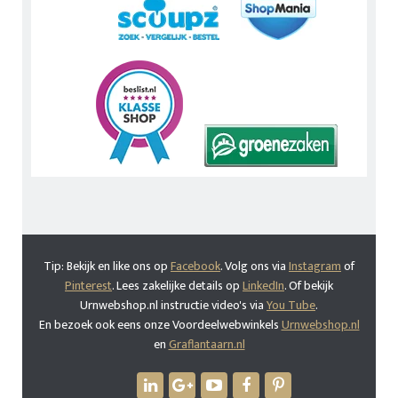
Tip: Bekijk en like ons op
Facebook
. Volg ons via
Instagram
of
Pinterest
. Lees zakelijke details op
LinkedIn
. Of bekijk
Urnwebshop.nl instructie video's via
You Tube
.
En bezoek ook eens onze Voordeelwebwinkels
Urnwebshop.nl
en
Graflantaarn.nl