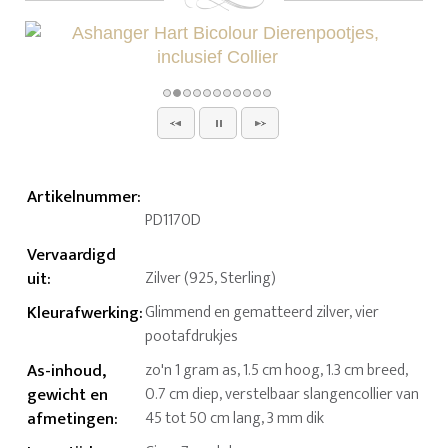
Artikelnummer
:
PD1170D
Vervaardigd
uit
:
Zilver (925, Sterling)
Kleurafwerking
:
Glimmend en gematteerd zilver, vier
pootafdrukjes
As-inhoud,
zo'n 1 gram as, 1.5 cm hoog, 1.3 cm breed,
gewicht en
0.7 cm diep, verstelbaar slangencollier van
afmetingen
:
45 tot 50 cm lang, 3 mm dik