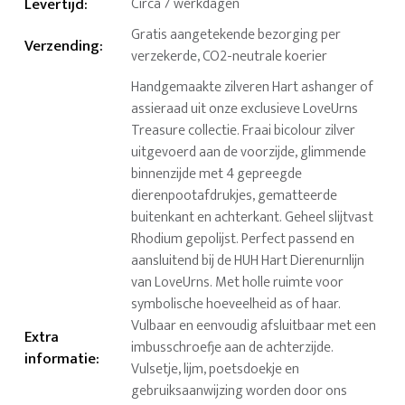
Levertijd
:
Circa 7 werkdagen
Gratis aangetekende bezorging per
Verzending
:
verzekerde, CO2-neutrale koerier
Handgemaakte zilveren Hart ashanger of
assieraad uit onze exclusieve LoveUrns
Treasure collectie. Fraai bicolour zilver
uitgevoerd aan de voorzijde, glimmende
binnenzijde met 4 gepreegde
dierenpootafdrukjes, gematteerde
buitenkant en achterkant. Geheel slijtvast
Rhodium gepolijst. Perfect passend en
aansluitend bij de HUH Hart Dierenurnlijn
van LoveUrns. Met holle ruimte voor
symbolische hoeveelheid as of haar.
Vulbaar en eenvoudig afsluitbaar met een
Extra
imbusschroefje aan de achterzijde.
informatie
:
Vulsetje, lijm, poetsdoekje en
gebruiksaanwijzing worden door ons