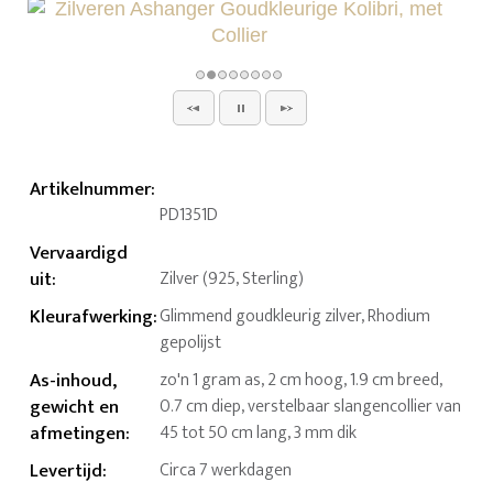
Artikelnummer
:
PD1351D
Vervaardigd
uit
:
Zilver (925, Sterling)
Kleurafwerking
:
Glimmend goudkleurig zilver, Rhodium
gepolijst
As-inhoud,
zo'n 1 gram as, 2 cm hoog, 1.9 cm breed,
gewicht en
0.7 cm diep, verstelbaar slangencollier van
afmetingen
:
45 tot 50 cm lang, 3 mm dik
Levertijd
:
Circa 7 werkdagen