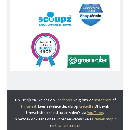
Tip: Bekijk en like ons op
Facebook
. Volg ons via
Instagram
of
Pinterest
. Lees zakelijke details op
LinkedIn
. Of bekijk
Urnwebshop.nl instructie video's via
You Tube
.
En bezoek ook eens onze Voordeelwebwinkels
Urnwebshop.nl
en
Graflantaarn.nl